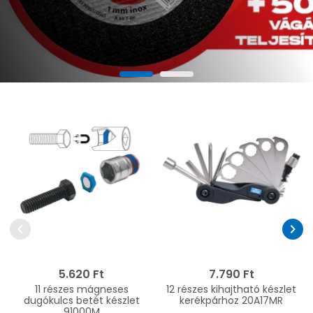
chevron_left
chevron_right
5.620 Ft
7.790 Ft
11 részes mágneses
12 részes kihajtható készlet
dugókulcs betét készlet
kerékpárhoz 20A17MR
91000M