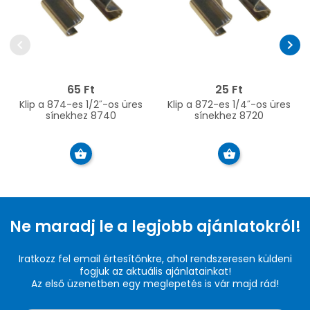
chevron_left
chevron_right
65 Ft
25 Ft
Klip a 874-es 1/2˝-os üres
Klip a 872-es 1/4˝-os üres
sínekhez 8740
sínekhez 8720
Ne maradj le a legjobb ajánlatokról!
Iratkozz fel email értesítőnkre, ahol rendszeresen küldeni
fogjuk az aktuális ajánlatainkat!
Az első üzenetben egy meglepetés is vár majd rád!