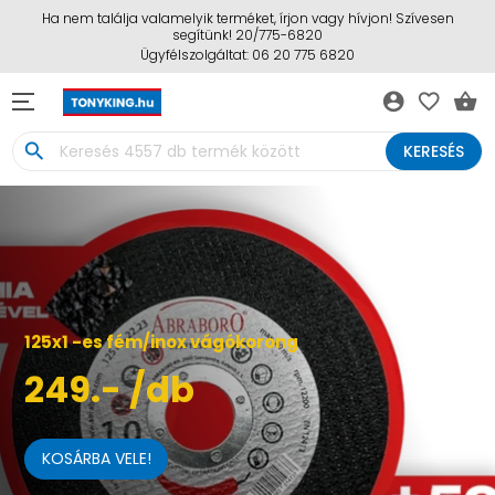
Ha nem találja valamelyik terméket, írjon vagy hívjon! Szívesen
segítünk! 20/775-6820
Ügyfélszolgáltat: 06 20 775 6820
account_circle
favorite_border
shopping_basket
search
KERESÉS
125x1 -es fém/inox vágókorong
249.- /db
KOSÁRBA VELE!