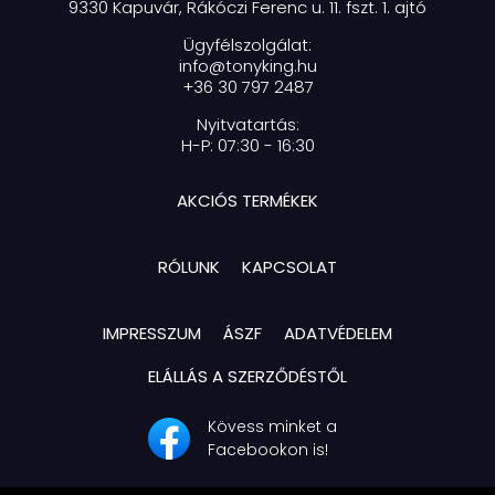
9330 Kapuvár, Rákóczi Ferenc u. 11. fszt. 1. ajtó
Ügyfélszolgálat:
info@tonyking.hu
+36 30 797 2487
Nyitvatartás:
H-P: 07:30 - 16:30
AKCIÓS TERMÉKEK
RÓLUNK
KAPCSOLAT
IMPRESSZUM
ÁSZF
ADATVÉDELEM
ELÁLLÁS A SZERZŐDÉSTŐL
Kövess minket a
Facebookon is!