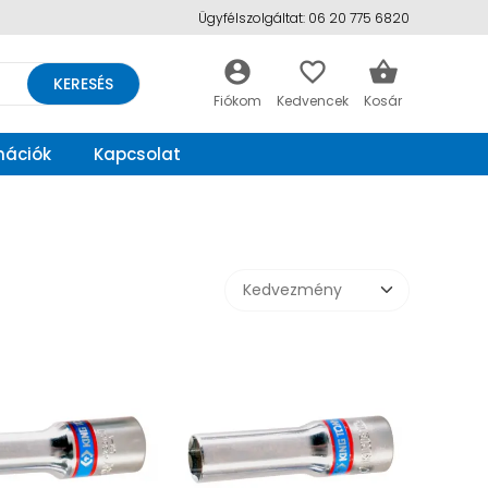
Ügyfélszolgáltat: 06 20 775 6820
account_circle
favorite_border
shopping_basket
KERESÉS
mációk
Kapcsolat