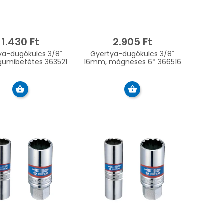
1.430 Ft
2.905 Ft
ya-dugókulcs 3/8˝
Gyertya-dugókulcs 3/8˝
gumibetétes 363521
16mm, mágneses 6* 366516