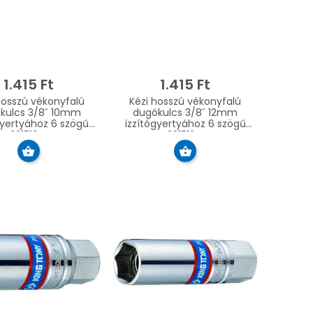
1.415 Ft
1.415 Ft
hosszú vékonyfalú
Kézi hosszú vékonyfalú
kulcs 3/8˝ 10mm
dugókulcs 3/8˝ 12mm
gyertyához 6 szögű
izzítógyertyához 6 szögű
321510M
321512M