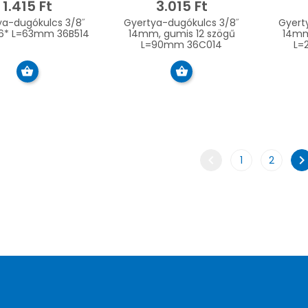
1.415 Ft
3.015 Ft
ya-dugókulcs 3/8˝
Gyertya-dugókulcs 3/8˝
Gyert
6* L=63mm 36B514
14mm, gumis 12 szögű
14mm
L=90mm 36C014
L=
chevron_left
chevron_rig
1
2