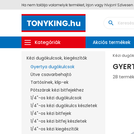
Ha nem találja valamelyik terméket, írjon vagy hívjon! Szívese
search
Kategóriák
Akciós termékek
Kézi dugók
Kézi dugókulcsok, kiegészítők
GYER
Gyertya dugókulcsok
Ütve csavarbehajtó
28 termé
Tartósínek, klip-ek
Pótszárak kézi bitfejekhez
1/4"-os kézi dugókulcsok
1/4"-os kézi dugókulcs készletek
1/4"-os kézi bitfejek
1/4"-os kézi bitfej készletek
1/4"-os kézi kiegészítők