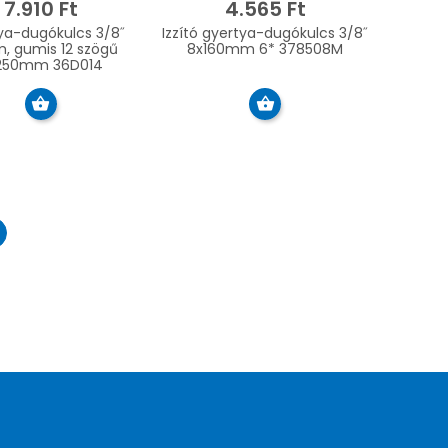
7.910 Ft
4.565 Ft
ya-dugókulcs 3/8˝
Izzító gyertya-dugókulcs 3/8˝
, gumis 12 szögű
8x160mm 6* 378508M
250mm 36D014
ht