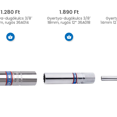
1.280 Ft
1.890 Ft
ya-dugókulcs 3/8˝
Gyertya-dugókulcs 3/8˝
Gyert
14mm, rugós 36A014
18mm, rugós 12* 36A018
14mm 12 