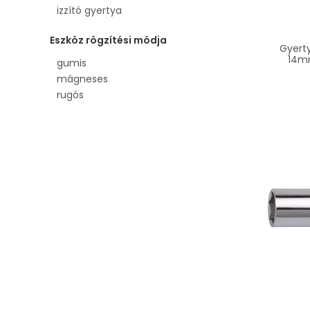
izzító gyertya
Eszköz rögzítési módja
Gyert
gumis
mágneses
rugós