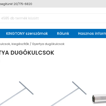
n segítünk! 20/775-6820
KINGTONY szerszámok
Rólunk
Hasznos infor
ulcsok, kiegészítők
Gyertya dugókulcsok
TYA DUGÓKULCSOK
k