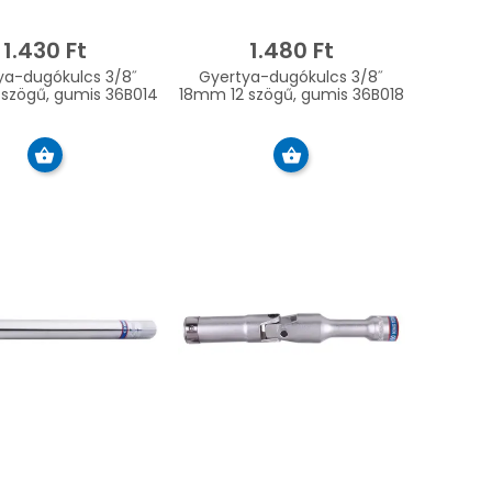
1.430 Ft
1.480 Ft
ya-dugókulcs 3/8˝
Gyertya-dugókulcs 3/8˝
szögű, gumis 36B014
18mm 12 szögű, gumis 36B018