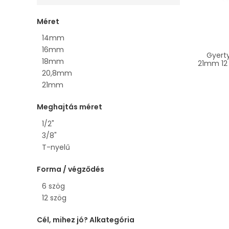
Méret
14mm
16mm
Gyert
18mm
21mm 12
20,8mm
21mm
Meghajtás méret
1/2"
3/8"
T-nyelű
Forma / végződés
6 szög
12 szög
Cél, mihez jó? Alkategória