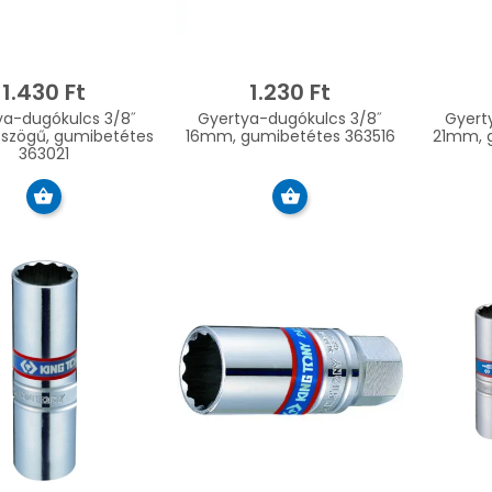
1.430 Ft
1.230 Ft
ya-dugókulcs 3/8˝
Gyertya-dugókulcs 3/8˝
Gyert
 szögű, gumibetétes
16mm, gumibetétes 363516
21mm, 
363021