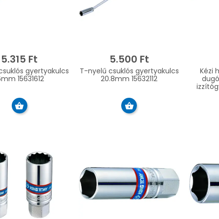
5.315 Ft
5.500 Ft
csuklós gyertyakulcs
T-nyelű csuklós gyertyakulcs
Kézi 
6mm 15631612
20.8mm 15632112
dugó
izzító