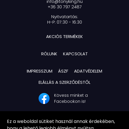
info@tonyking.hu
+36 30 797 2487
Nyitvatartás:
H-P: 07:30 - 16:30
AKCIÓS TERMÉKEK
RÓLUNK
KAPCSOLAT
IMPRESSZUM
ÁSZF
ADATVÉDELEM
ELÁLLÁS A SZERZŐDÉSTŐL
Kövess minket a
Facebookon is!
Ez a weboldal sütiket használ annak érdekében,
hogy a lehető legjobb élményt nyújtsa.