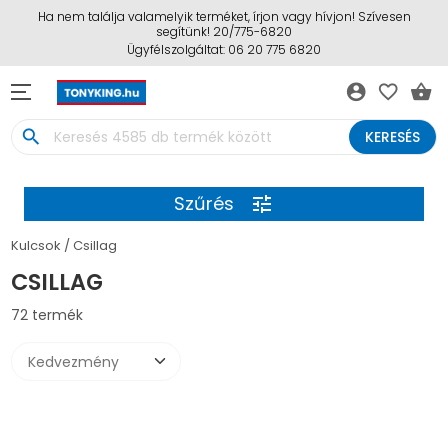
Ha nem találja valamelyik terméket, írjon vagy hívjon! Szívesen
segítünk! 20/775-6820
Ügyfélszolgáltat: 06 20 775 6820
account_circle
favorite_border
shopping_basket
search
KERESÉS
Szűrés
tune
Kulcsok
Csillag
CSILLAG
72 termék