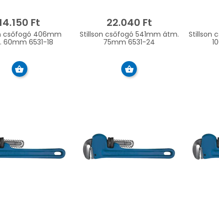
14.150 Ft
22.040 Ft
son csőfogó 406mm
Stillson csőfogó 541mm átm.
Stillson
átm. 60mm 6531-18
75mm 6531-24
1