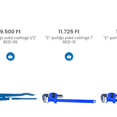
9.500 Ft
11.725 Ft
jú svéd csőfogó 1/2"
"S"-pofájú svéd csőfogó 1"
"S"-pof
6521-09
6521-13