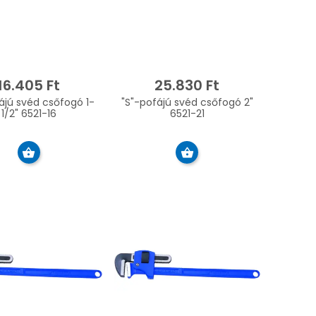
16.405 Ft
25.830 Ft
ájú svéd csőfogó 1-
"S"-pofájú svéd csőfogó 2"
1/2" 6521-16
6521-21