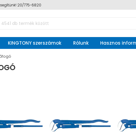
n segítünk! 20/775-6820
KINGTONY szerszámok
Rólunk
Hasznos infor
őfogó
OGÓ