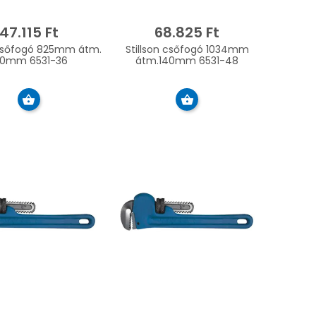
47.115 Ft
68.825 Ft
 csőfogó 825mm átm.
Stillson csőfogó 1034mm
00mm 6531-36
átm.140mm 6531-48