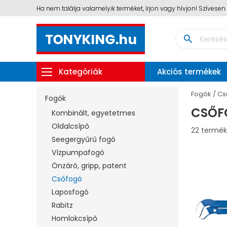
Ha nem találja valamelyik terméket, írjon vagy hívjon! Szívese
search
Kategóriák
Akciós termékek
Fogók
Cs
Fogók
CSŐF
Kombinált, egyetetmes
Oldalcsípő
22 termék
Seegergyűrű fogó
Vízpumpafogó
Önzáró, gripp, patent
Csőfogó
Laposfogó
Rabitz
Homlokcsípő