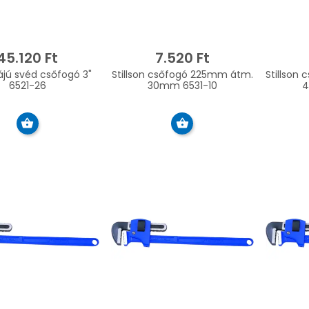
45.120 Ft
7.520 Ft
ájú svéd csőfogó 3"
Stillson csőfogó 225mm átm.
Stillson
6521-26
30mm 6531-10
4