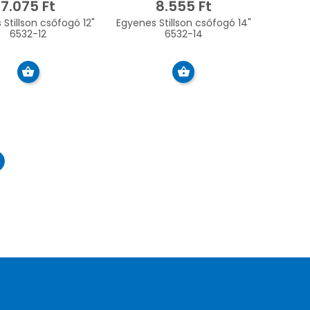
7.075 Ft
8.555 Ft
Stillson csőfogó 12"
Egyenes Stillson csőfogó 14"
6532-12
6532-14
ht