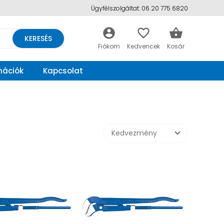
Ügyfélszolgáltat: 06 20 775 6820
account_circle
favorite_border
shopping_basket
KERESÉS
mációk
Kapcsolat