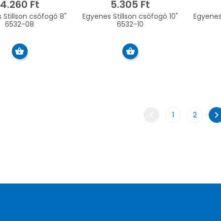
4.260 Ft
5.305 Ft
Stillson csőfogó 8"
Egyenes Stillson csőfogó 10"
Egyenes 
6532-08
6532-10
chevron_left
chevron_rig
1
2