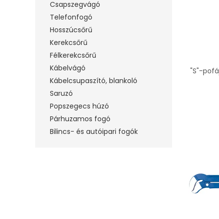
Csapszegvágó
Telefonfogó
Hosszúcsőrű
Kerekcsőrű
Félkerekcsőrű
Kábelvágó
"S"-pofá
Kábelcsupaszító, blankoló
Saruzó
Popszegecs húzó
Párhuzamos fogó
Bilincs- és autóipari fogók