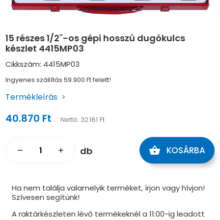
15 részes 1/2˝-os gépi hosszú dugókulcs
készlet 4415MP03
Cikkszám: 4415MP03
Ingyenes szállítás 59.900 Ft felett!
Termékleírás
40.870 Ft
Nettó:
32.181 Ft
shopping_basket
KOSÁRBA
db
remove
add
Ha nem találja valamelyik terméket, írjon vagy hívjon!
Szívesen segítünk!
A raktárkészleten lévő termékeknél a 11:00-ig leadott