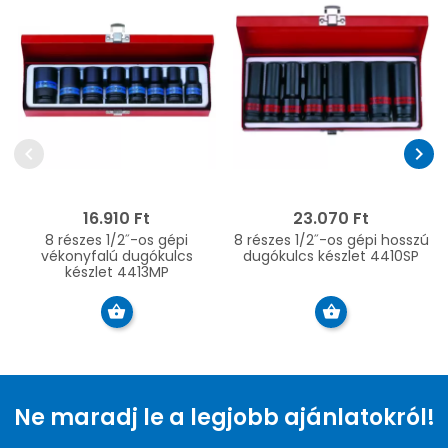
chevron_left
chevron_right
16.910 Ft
23.070 Ft
8 részes 1/2˝-os gépi
8 részes 1/2˝-os gépi hosszú
vékonyfalú dugókulcs
dugókulcs készlet 4410SP
készlet 4413MP
Ne maradj le a legjobb ajánlatokról!