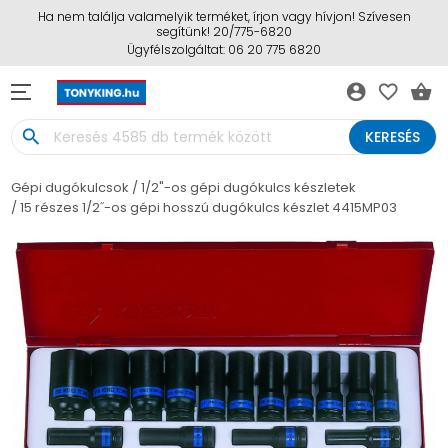
Ha nem találja valamelyik terméket, írjon vagy hívjon! Szívesen
segítünk! 20/775-6820
Ügyfélszolgáltat: 06 20 775 6820
account_circle
favorite_border
shopping_basket
search
KERESÉS
Gépi dugókulcsok
1/2"-os gépi dugókulcs készletek
15 részes 1/2˝-os gépi hosszú dugókulcs készlet 4415MP03