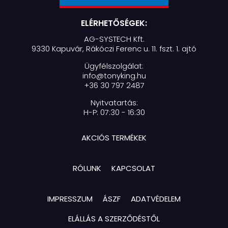
ELÉRHETŐSÉGEK:
AG-SYSTECH Kft.
9330 Kapuvár, Rákóczi Ferenc u. 11. fszt. 1. ajtó
Ügyfélszolgálat:
info@tonyking.hu
+36 30 797 2487
Nyitvatartás:
H-P: 07:30 - 16:30
AKCIÓS TERMÉKEK
RÓLUNK
KAPCSOLAT
IMPRESSZUM
ÁSZF
ADATVÉDELEM
ELÁLLÁS A SZERZŐDÉSTŐL