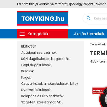
Ha nem találja valamelyik terméket, írjon vagy hívjon! Szívese
search
Kategóriák
Akciós termékek
Termékek
BILINCSEK
TERM
Autóipari szerszámok
Kézi dugókulcsok, kiegészítők
4557 ter
Gépi dugókulcsok
Kulcsok
Fogók
Csavarhúzók, imbuszkulcsok, bitek
Nyomatékkulcsok
Kalapács és ütő eszközök
Szigetelt szerszámok VDE