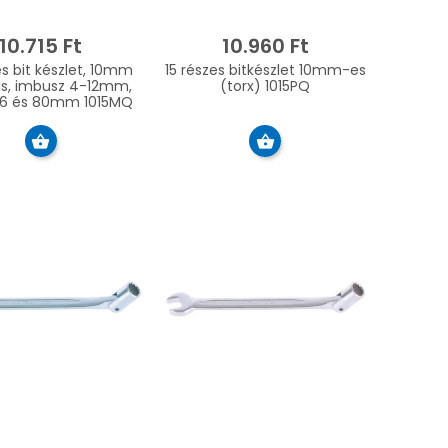
10.715 Ft
10.960 Ft
es bit készlet, 10mm
15 részes bitkészlet 10mm-es
s, imbusz 4-12mm,
(torx) 1015PQ
36 és 80mm 1015MQ