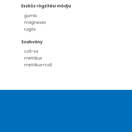
izzító gyertya
Eszköz rögzítési módja
javítókészlet
kerék szelep
gumis
mérő készlet
mágneses
olajszűrőfogó
rugós
racsnis csillag-villás
racsnis hajtókar
Szabvány
seeger gyűrű fogó
coll-os
toldószár
metrikus
vegyes szerszámkészlet
metrikus+coll
villáskulcs
ütve csavarhúzó