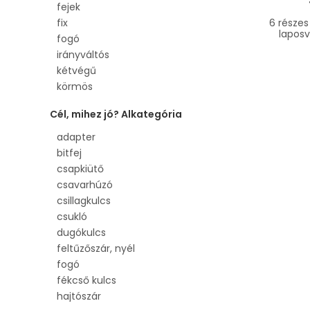
fejek
PZ 3
6 részes
fix
spline
laposv
fogó
torx
irányváltós
villás
kétvégű
körmös
láncos
Cél, mihez jó? Alkategória
műszerész
normál
adapter
racsnis
bitfej
szalagos
csapkiütő
szigetelt
csavarhúzó
szíjas
csillagkulcs
toldható
csukló
vékony
dugókulcs
üthető
feltűzőszár, nyél
fogó
fékcső kulcs
hajtószár