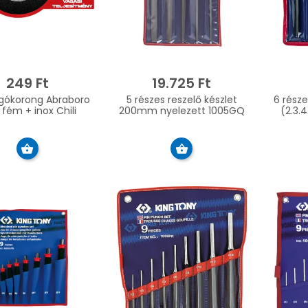
249 Ft
19.725 Ft
ókorong Abraboro
5 részes reszelő készlet
6 része
1 fém + inox Chili
200mm nyelezett 1005GQ
(2.3.