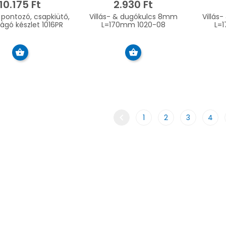
10.175 Ft
2.930 Ft
 pontozó, csapkiütő,
Villás- & dugókulcs 8mm
Villás-
ágó készlet 1016PR
L=170mm 1020-08
L=
chevron_left
1
2
3
4