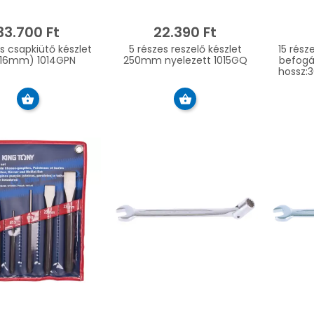
33.700 Ft
22.390 Ft
s csapkiütő készlet
5 részes reszelő készlet
15 rész
-16mm) 1014GPN
250mm nyelezett 1015GQ
befogá
hossz: