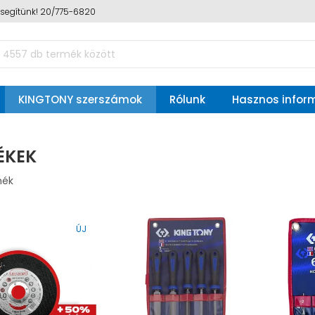
n segítünk! 20/775-6820
KINGTONY szerszámok
Rólunk
Hasznos infor
ÉKEK
mék
ÚJ