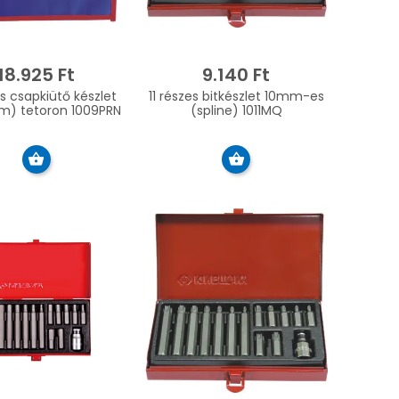
18.925 Ft
9.140 Ft
s csapkiütő készlet
11 részes bitkészlet 10mm-es
m) tetoron 1009PRN
(spline) 1011MQ