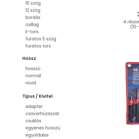
10 szög
12 szög
bordás
4 része
csillag
(10
E-torx
furatos 5 szög
furatos torx
imbusz
Hossz
imbusz gömbfejű
lapos
hosszú
PH 0
normál
PH 00
rövid
PH 000
PH 1
Típus / Kivitel
PH 2
adapter
PH 3
csavarhúzószár
PH 4
csuklós
PZ 0
egyenes hosszú
PZ 1
egyoldalas
PZ 2