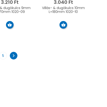
3.210 Ft
3.040 Ft
 & dugókulcs 9mm
Villás- & dugókulcs 10mm
170mm 1020-09
L=180mm 1020-10
chevron_right
5