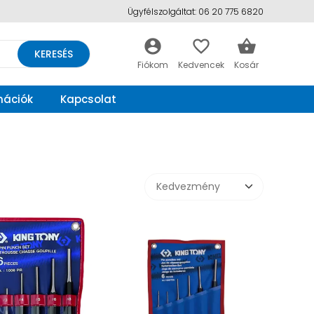
Ügyfélszolgáltat: 06 20 775 6820
account_circle
favorite_border
shopping_basket
KERESÉS
mációk
Kapcsolat