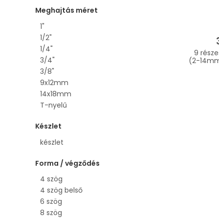
Meghajtás méret
1"
1/2"
1/4"
9 része
3/4"
(2-14mm
3/8"
9x12mm
14x18mm
T-nyelű
Készlet
készlet
Forma / végződés
4 szög
4 szög belső
6 szög
8 szög