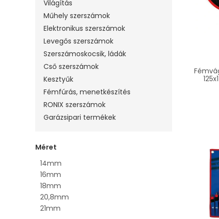
Világítás
Műhely szerszámok
Elektronikus szerszámok
Levegős szerszámok
Szerszámoskocsik, ládák
Cső szerszámok
Fémvág
125x
Kesztyűk
Fémfúrás, menetkészítés
RONIX szerszámok
Garázsipari termékek
Méret
14mm
16mm
18mm
20,8mm
21mm