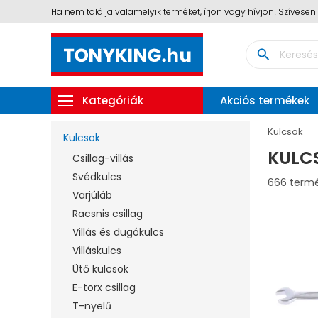
Ha nem találja valamelyik terméket, írjon vagy hívjon! Szívese
search
Kategóriák
Akciós termékek
Kulcsok
Kulcsok
KULC
Csillag-villás
Svédkulcs
666 term
Varjúláb
Racsnis csillag
Villás és dugókulcs
Villáskulcs
Ütő kulcsok
E-torx csillag
T-nyelű