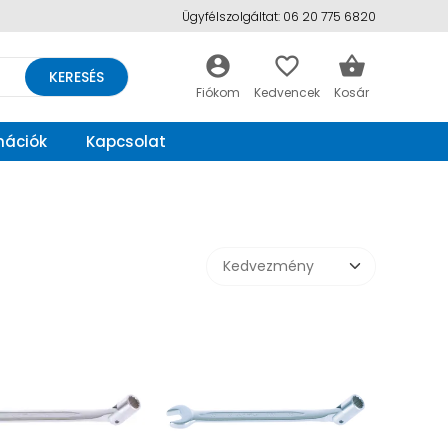
Ügyfélszolgáltat: 06 20 775 6820
account_circle
favorite_border
shopping_basket
KERESÉS
mációk
Kapcsolat