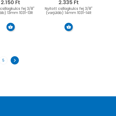
2.150 Ft
2.335 Ft
csillagkulcs fej 3/8"
Nyitott csillagkulcs fej 3/8"
láb) 13mm 1031-13R
(varjúláb) 14mm 1031-14R
chevron_right
5