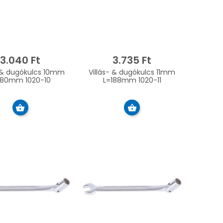
3.040 Ft
3.735 Ft
- & dugókulcs 10mm
Villás- & dugókulcs 11mm
180mm 1020-10
L=188mm 1020-11