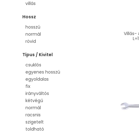
villás
Hossz
hosszú
Villás
normál
L=
rövid
Típus / Kivitel
csuklós
egyenes hosszú
egyoldalas
fix
irányváltós
kétvégű
normál
racsnis
szigetelt
toldható