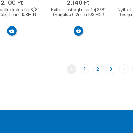
2.100 Ft
2.140 Ft
csillagkulcs fej 3/8"
Nyitott csillagkulcs fej 3/8"
Nyitott 
láb) 11mm 1031-11R
(varjúláb) 12mm 1031-12R
(varjú
chevron_left
1
2
3
4