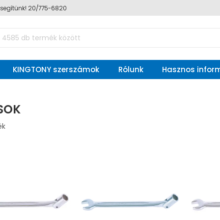
n segítünk! 20/775-6820
KINGTONY szerszámok
Rólunk
Hasznos infor
SOK
ék