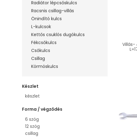
Radiátor lépcsőskulcs
Racsnis csillag-villás
Önindító kulcs
L-kulcsok
Kettős csuklós dugókulcs
Fékcsőkulcs
Villás- 
L=
Csőkulcs
Csillag
Körmöskulcs
Készlet
készlet
Forma / végződés
6 szög
12 szög
csillag