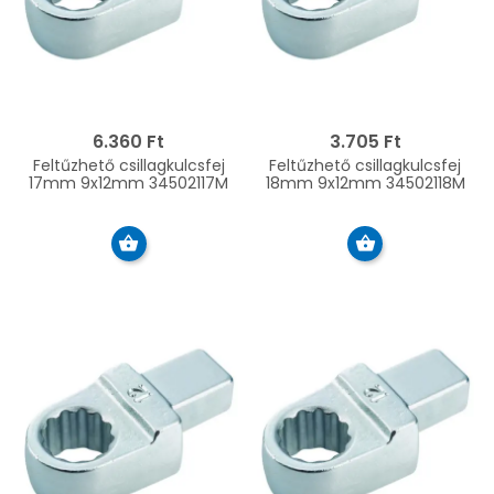
6.360 Ft
3.705 Ft
Feltűzhető csillagkulcsfej
Feltűzhető csillagkulcsfej
17mm 9x12mm 34502117M
18mm 9x12mm 34502118M