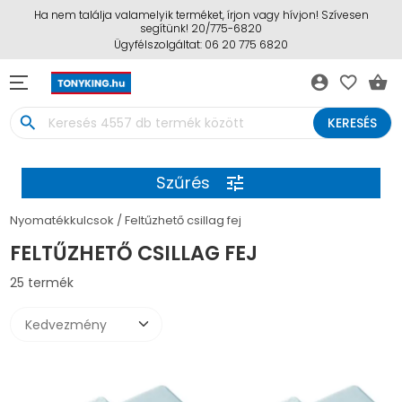
Ha nem találja valamelyik terméket, írjon vagy hívjon! Szívesen
segítünk! 20/775-6820
Ügyfélszolgáltat: 06 20 775 6820
account_circle
favorite_border
shopping_basket
search
KERESÉS
Szűrés
tune
Nyomatékkulcsok
Feltűzhető csillag fej
FELTŰZHETŐ CSILLAG FEJ
25 termék