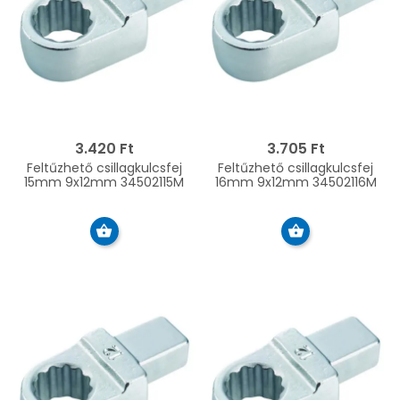
3.420 Ft
3.705 Ft
Feltűzhető csillagkulcsfej
Feltűzhető csillagkulcsfej
15mm 9x12mm 34502115M
16mm 9x12mm 34502116M