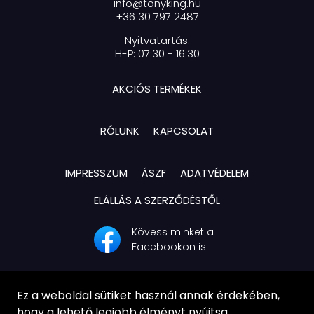
info@tonyking.hu
+36 30 797 2487
Nyitvatartás:
H-P: 07:30 - 16:30
AKCIÓS TERMÉKEK
RÓLUNK
KAPCSOLAT
IMPRESSZUM
ÁSZF
ADATVÉDELEM
ELÁLLÁS A SZERZŐDÉSTŐL
Kövess minket a
Facebookon is!
Ez a weboldal sütiket használ annak érdekében,
hogy a lehető legjobb élményt nyújtsa.