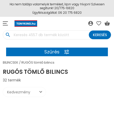
Ha nem találja valamelyik terméket, írjon vagy hívjon! Szívesen
segítünk! 20/775-6820
Ügyfélszolgáltat: 06 20 775 6820
account_circle
favorite_border
shopping_basket
search
KERESÉS
Szűrés
tune
BILINCSEK
RUGÓS tömlő bilincs
RUGÓS TÖMLŐ BILINCS
32 termék