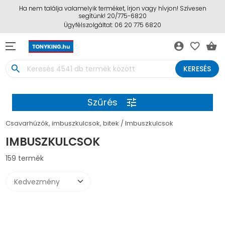
Ha nem találja valamelyik terméket, írjon vagy hívjon! Szívesen
segítünk! 20/775-6820
Ügyfélszolgáltat: 06 20 775 6820
account_circle
favorite_border
shopping_basket
search
KERESÉS
Szűrés
tune
Csavarhúzók, imbuszkulcsok, bitek
Imbuszkulcsok
IMBUSZKULCSOK
159 termék