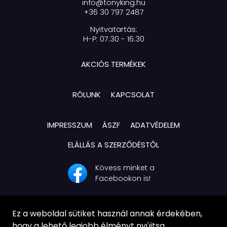
info@tonyking.hu
+36 30 797 2487
Nyitvatartás:
H-P: 07:30 - 16:30
AKCIÓS TERMÉKEK
RÓLUNK
KAPCSOLAT
IMPRESSZUM
ÁSZF
ADATVÉDELEM
ELÁLLÁS A SZERZŐDÉSTŐL
Kövess minket a
Facebookon is!
Ez a weboldal sütiket használ annak érdekében,
hogy a lehető legjobb élményt nyújtsa.