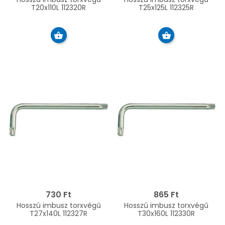
T20x110L 112320R
T25x125L 112325R
730 Ft
865 Ft
Hosszú imbusz torxvégű
Hosszú imbusz torxvégű
T27x140L 112327R
T30x160L 112330R