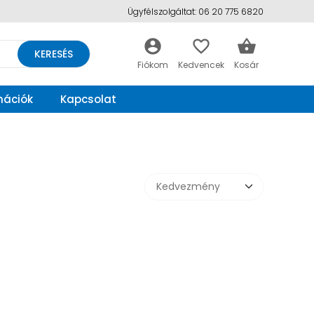
Ügyfélszolgáltat: 06 20 775 6820
account_circle
favorite_border
shopping_basket
KERESÉS
mációk
Kapcsolat