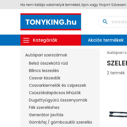
Ha nem találja valamelyik terméket, írjon vagy hívjon! Szívese
search
Kategóriák
Akciós termékek
Autóipari 
Autóipari szerszámok
SZELE
Belső összekötő rúd
Bilincs leszedés
2 termék
Csavar kiszedők
Csavarkiemelők és csipeszek
Csúszókalapácsos kihúzók
Dugattyúgyűrű összenyomók
Fék szereléshez
Generátor javítás
Gömbfej / gömbcsukló szerelés