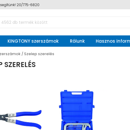
n segítünk! 20/775-6820
KINGTONY szerszámok
Rólunk
Hasznos infor
szerszámok
Szelep szerelés
P SZERELÉS