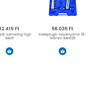
12.415 Ft
56.035 Ft
zár-szimering fogó
Szeleprugó-összenyomó 35-
9AD11
140mm 9AH025