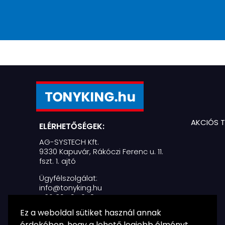
AKCIÓS 
ELÉRHETŐSÉGEK:
AG-SYSTECH Kft.
9330 Kapuvár, Rákóczi Ferenc u. 11.
fszt. 1. ajtó
Ügyfélszolgálat:
info@tonyking.hu
+36 30 797 2487
Ez a weboldal sütiket használ annak
Nyitvatartás:
H-P: 07:30 - 16:30
érdekében, hogy a lehető legjobb élményt