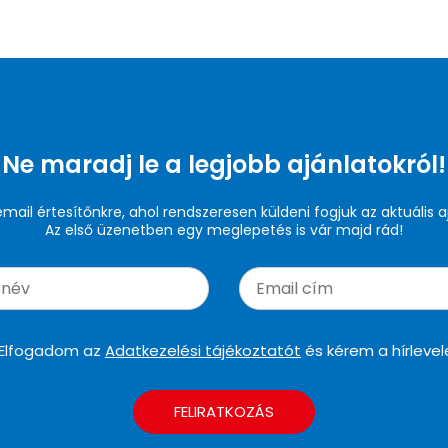
Ne maradj le a legjobb ajánlatokról!
 email értesítőnkre, ahol rendszeresen küldeni fogjuk az aktuális a
Az első üzenetben egy meglepetés is vár majd rád!
Elfogadom az
Adatkezelési tájékoztatót
és kérem a hírlevel
FELIRATKOZÁS