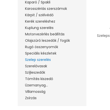
Kaparó / Spakli
Karosszériás szerszámok
Kárpit / szélvédő
Kerék szereléshez
Kuplung szerelés
Motorvezérlés beállítás
Szeleps
Olajszűrő leszedők / fogók
Rugó összenyomók
Speciális készletek
Szelep szerelés
Szerelővasak
Szíjleszedők
Tömítés kiszedő
Üzemanyag...
Villamosság
Zsírzás