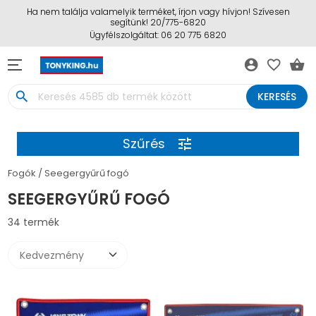
Ha nem találja valamelyik terméket, írjon vagy hívjon! Szívesen
segítünk! 20/775-6820
Ügyfélszolgáltat: 06 20 775 6820
account_circle
favorite_border
shopping_basket
search
KERESÉS
Szűrés
tune
Fogók
Seegergyűrű fogó
SEEGERGYŰRŰ FOGÓ
34 termék