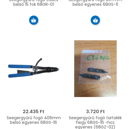
belső 15 fok 68GR-01
belső egyenes 68GS-11
22.435 Ft
3.720 Ft
Seegergyűrű fogó 406mm
Seegergyűrű fogó tartalék
belső egyenes 68GS-16
hegy 68GS-16 -hoz
egyenes (68GZ-02)