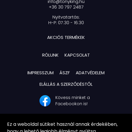
info@tonyking.hu
+36 30 797 2487
Nyitvatartás:
H-P: 07:30 - 16:30
AKCIÓS TERMÉKEK
RÓLUNK
KAPCSOLAT
IMPRESSZUM
ÁSZF
ADATVÉDELEM
ELÁLLÁS A SZERZŐDÉSTŐL
Kövess minket a
Facebookon is!
Ez a weboldal sütiket használ annak érdekében,
hogy a lehető legjobb élményt nyújtsa.