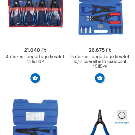
21.040 Ft
26.675 Ft
4 részes seegerfogó készlet
15 részes seegerfogó készlet
42154GP
10,5˝ cserélhető csúccsal
45115PP