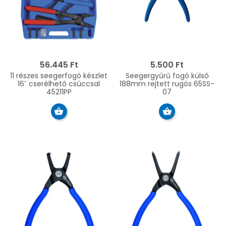
56.445 Ft
5.500 Ft
11 részes seegerfogó készlet
Seegergyűrű fogó külső
16˝ cserélhető csúccsal
188mm rejtett rugós 65SS-
45211PP
07