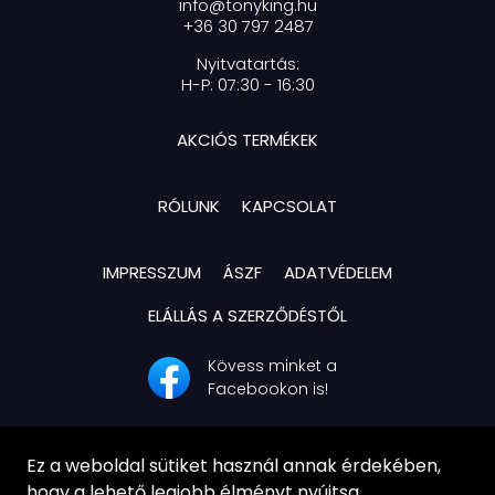
info@tonyking.hu
+36 30 797 2487
Nyitvatartás:
H-P: 07:30 - 16:30
AKCIÓS TERMÉKEK
RÓLUNK
KAPCSOLAT
IMPRESSZUM
ÁSZF
ADATVÉDELEM
ELÁLLÁS A SZERZŐDÉSTŐL
Kövess minket a
Facebookon is!
Ez a weboldal sütiket használ annak érdekében,
hogy a lehető legjobb élményt nyújtsa.