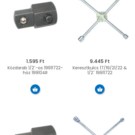
1.595 Ft
9.445 Ft
Közdarab 1/2˝-os 19911722-
Keresztkulcs 17/19/21/22 &
höz 199104R
1/2˝ 19911722