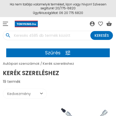
Ha nem találja valamelyik terméket, írjon vagy hívjon! Szívesen
segítünk! 20/775-6820
Ügyfélszolgáltat: 06 20 775 6820
account_circle
favorite_border
shopping_basket
search
KERESÉS
Szűrés
tune
Autóipari szerszámok
Kerék szereléshez
KERÉK SZERELÉSHEZ
19 termék