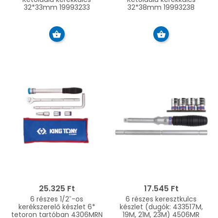
32*33mm 19993233
32*38mm 19993238
25.325 Ft
17.545 Ft
6 részes 1/2˝-os
6 részes keresztkulcs
kerékszerelő készlet 6*
készlet (dugók: 433517M,
tetoron tartóban 4306MRN
19M, 21M, 23M) 4506MR