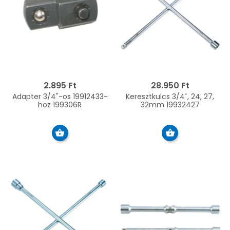
2.895 Ft
28.950 Ft
Adapter 3/4"-os 19912433-
Keresztkulcs 3/4˝, 24, 27,
hoz 199306R
32mm 19932427