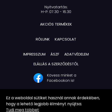
Nyitvatartás:
H-P: 07:30 - 16:30
AKCIÓS TERMÉKEK
RÓLUNK
KAPCSOLAT
IMPRESSZUM
ÁSZF
ADATVÉDELEM
ELÁLLÁS A SZERZŐDÉSTŐL
Kövess minket a
Facebookon is!
Ez a weboldal sütiket használ annak érdekében,
hogy a lehető legjobb élményt nyújtsa.
Tudj meg többet
© Ag-Systech Kft. | Minden jog fenntartva!