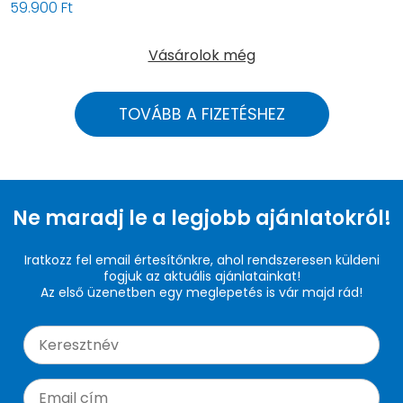
59.900 Ft
Vásárolok még
TOVÁBB A FIZETÉSHEZ
Ne maradj le a legjobb ajánlatokról!
Iratkozz fel email értesítőnkre, ahol rendszeresen küldeni
fogjuk az aktuális ajánlatainkat!
Az első üzenetben egy meglepetés is vár majd rád!