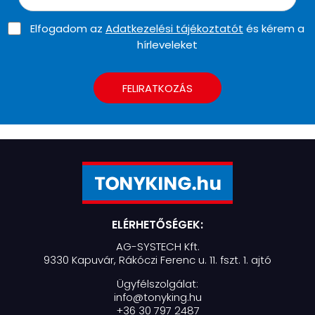
Elfogadom az
Adatkezelési tájékoztatót
és kérem a
hírleveleket
FELIRATKOZÁS
ELÉRHETŐSÉGEK:
AG-SYSTECH Kft.
9330 Kapuvár, Rákóczi Ferenc u. 11. fszt. 1. ajtó
Ügyfélszolgálat:
info@tonyking.hu
+36 30 797 2487