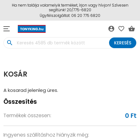
Ha nem találja valamelyik terméket, írjon vagy hívjon! Szívesen
segítünk! 20/775-6820
Ügyfélszolgáltat: 06 20 775 6820
account_circle
favorite_border
shopping_basket
search
KERESÉS
KOSÁR
A kosarad jelenleg üres.
Összesítés
0 Ft
Termékek összesen:
Ingyenes szállításhoz hiányzik még: