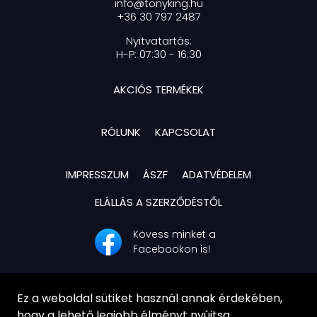
info@tonyking.hu
+36 30 797 2487
Nyitvatartás:
H-P: 07:30 - 16:30
AKCIÓS TERMÉKEK
RÓLUNK
KAPCSOLAT
IMPRESSZUM
ÁSZF
ADATVÉDELEM
ELÁLLÁS A SZERZŐDÉSTŐL
Kövess minket a
Facebookon is!
Ez a weboldal sütiket használ annak érdekében,
hogy a lehető legjobb élményt nyújtsa.