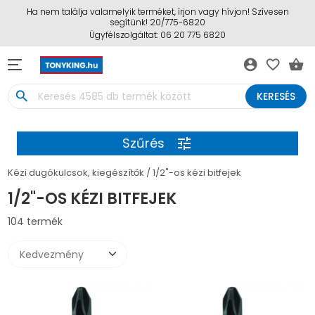
Ha nem találja valamelyik terméket, írjon vagy hívjon! Szívesen
segítünk! 20/775-6820
Ügyfélszolgáltat: 06 20 775 6820
account_circle
favorite_border
shopping_basket
search
KERESÉS
Szűrés
tune
Kézi dugókulcsok, kiegészítők
1/2"-os kézi bitfejek
1/2"-OS KÉZI BITFEJEK
104 termék