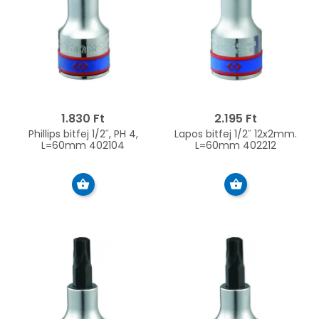
1.830 Ft
2.195 Ft
Phillips bitfej 1/2˝, PH 4,
Lapos bitfej 1/2˝ 12x2mm.
L=60mm 402104
L=60mm 402212