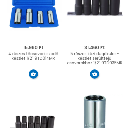
15.960 Ft
31.460 Ft
4 részes tőcsavarkiszedő
5 részes kézi dugókulcs-
készlet 1/2˝ 9TD014MR
készlet sérültfejű
csavarokhoz 1/2˝ 9TD035MR