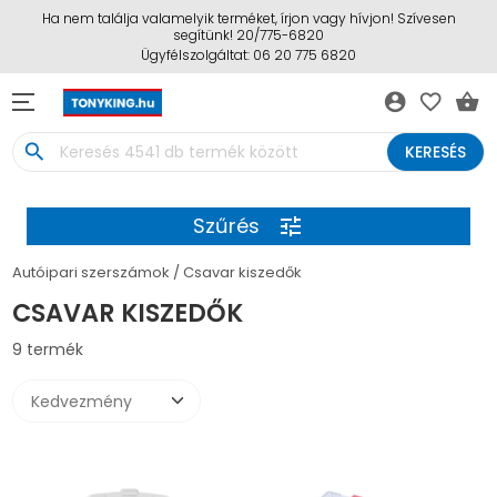
Ha nem találja valamelyik terméket, írjon vagy hívjon! Szívesen
segítünk! 20/775-6820
Ügyfélszolgáltat: 06 20 775 6820
account_circle
favorite_border
shopping_basket
search
KERESÉS
Szűrés
tune
Autóipari szerszámok
Csavar kiszedők
CSAVAR KISZEDŐK
9 termék