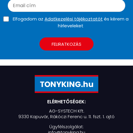
Elfogadom az
Adatkezelési tájékoztatót
és kérem a
hírleveleket
FELIRATKOZÁS
ELÉRHETŐSÉGEK:
AG-SYSTECH Kft.
9330 Kapuvár, Rákóczi Ferenc u. 11. fszt. 1. ajtó
Ügyfélszolgálat:
info@tonyking.hu