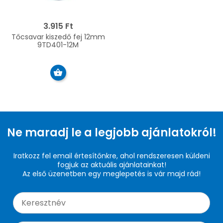
3.915 Ft
Tőcsavar kiszedő fej 12mm
9TD401-12M
Ne maradj le a legjobb ajánlatokról!
Iratkozz fel email értesítőnkre, ahol rendszeresen küldeni
fogjuk az aktuális ajánlatainkat!
Az első üzenetben egy meglepetés is vár majd rád!