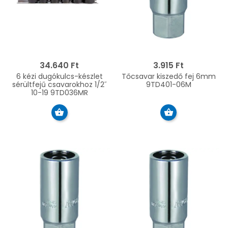
34.640 Ft
3.915 Ft
6 kézi dugókulcs-készlet
Tőcsavar kiszedő fej 6mm
sérültfejű csavarokhoz 1/2˝
9TD401-06M
10-19 9TD036MR