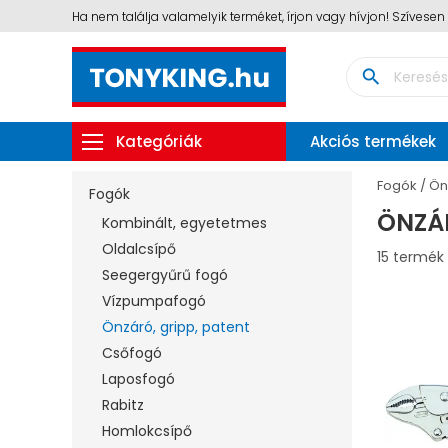
Ha nem találja valamelyik terméket, írjon vagy hívjon! Szívese
search
Kategóriák
Akciós termékek
Fogók
Ön
Fogók
ÖNZÁR
Kombinált, egyetetmes
Oldalcsípő
15 termék
Seegergyűrű fogó
Vízpumpafogó
Önzáró, gripp, patent
Csőfogó
Laposfogó
Rabitz
Homlokcsípő