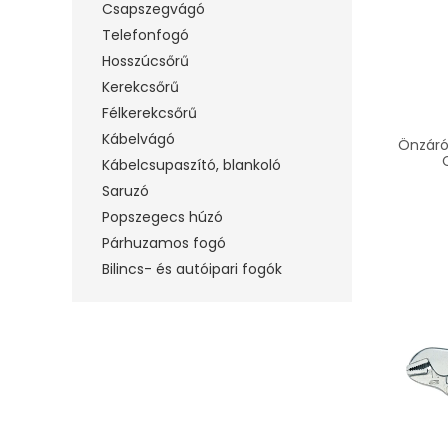
Csapszegvágó
Telefonfogó
Hosszúcsőrű
Kerekcsőrű
Félkerekcsőrű
Kábelvágó
Önzáró
Kábelcsupaszító, blankoló
Saruzó
Popszegecs húzó
Párhuzamos fogó
Bilincs- és autóipari fogók