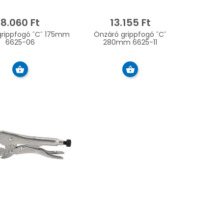
8.060 Ft
13.155 Ft
grippfogó ˝C˝ 175mm
Önzáró grippfogó ˝C˝
6625-06
280mm 6625-11