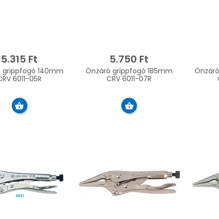
5.315 Ft
5.750 Ft
 grippfogó 140mm
Önzáró grippfogó 185mm
Önzáró
CRV 6011-05R
CRV 6011-07R