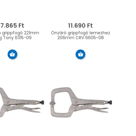
7.865 Ft
11.690 Ft
ó grippfogó 221mm
Önzáró grippfogó lemezhez
g Tony 6315-09
206mm CRV 6605-08