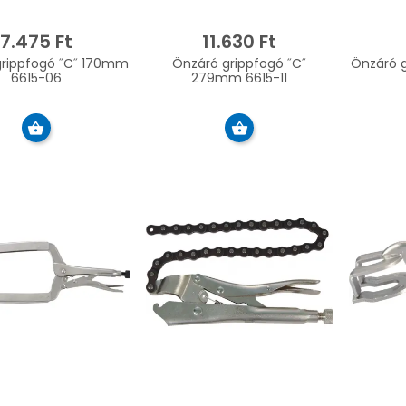
7.475 Ft
11.630 Ft
grippfogó ˝C˝ 170mm
Önzáró grippfogó ˝C˝
Önzáró 
6615-06
279mm 6615-11