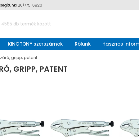
n segítünk! 20/775-6820
KINGTONY szerszámok
Rólunk
Hasznos infor
záró, gripp, patent
Ó, GRIPP, PATENT