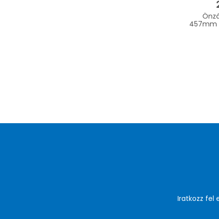
Önzá
457mm 
Iratkozz fel