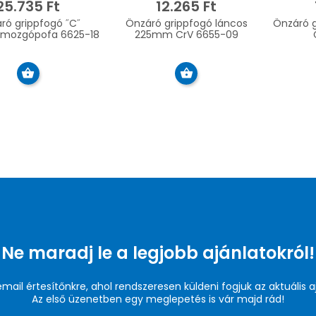
25.735 Ft
12.265 Ft
ró grippfogó ˝C˝
Önzáró grippfogó láncos
Önzáró 
mozgópofa 6625-18
225mm CrV 6655-09
Ne maradj le a legjobb ajánlatokról!
 email értesítőnkre, ahol rendszeresen küldeni fogjuk az aktuális a
Az első üzenetben egy meglepetés is vár majd rád!