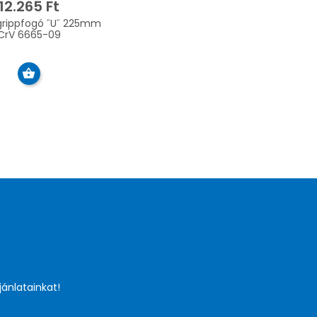
12.265 Ft
grippfogó ˝U˝ 225mm
CrV 6665-09
jánlatainkat!