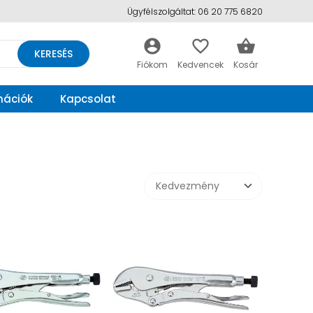
Ügyfélszolgáltat: 06 20 775 6820
account_circle
favorite_border
shopping_basket
KERESÉS
mációk
Kapcsolat