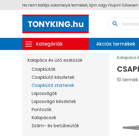
Ha nem találja valamelyik terméket, írjon vagy hívjon! Szívese
search
Kategóriák
Akciós termékek
Kalapács é
Kalapács és ütő eszközök
CSAP
Csapkiütők
Csapkiütő készletek
10 termék
Csapkiütő starterek
Laposvágók
Laposvágó készletek
Pontozók
Kalapácsok
Szám- és betűbeütők