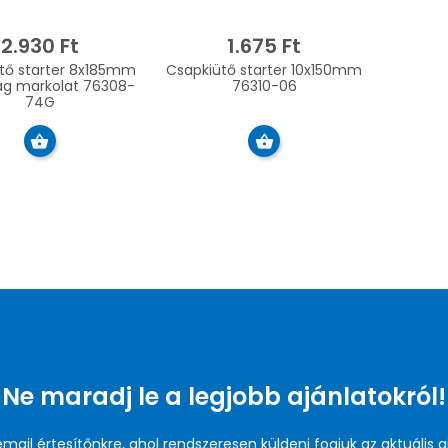
2.930 Ft
1.675 Ft
tarter 8x185mm
Csapkiütő starter 10x150mm
g markolat 76308-
76310-06
74G
Ne maradj le a legjobb ajánlatokról!
 email értesítőnkre, ahol rendszeresen küldeni fogjuk az aktuális a