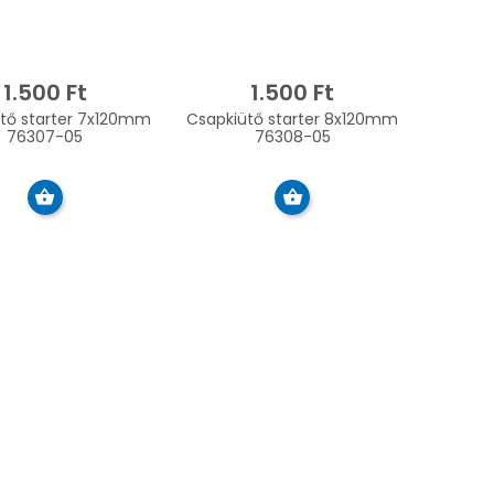
1.500 Ft
1.500 Ft
tarter 7x120mm
Csapkiütő starter 8x120mm
76307-05
76308-05