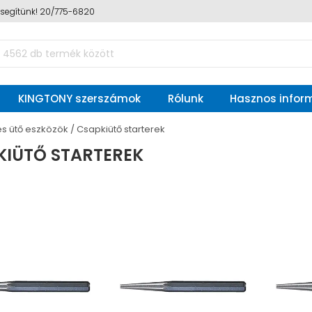
n segítünk! 20/775-6820
KINGTONY szerszámok
Rólunk
Hasznos infor
s ütő eszközök
Csapkiütő starterek
KIÜTŐ STARTEREK