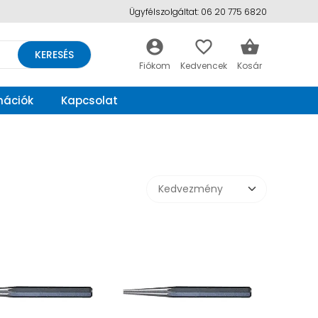
Ügyfélszolgáltat: 06 20 775 6820
account_circle
favorite_border
shopping_basket
KERESÉS
mációk
Kapcsolat