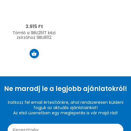
3.915 Ft
Tömlő a 9BU251T kézi
zsírzóhoz 9BU8112
Ne maradj le a legjobb ajánlatokról!
Iratkozz fel email értesítőnkre, ahol rendszeresen küldeni
fogjuk az aktuális ajánlatainkat!
Az első üzenetben egy meglepetés is vár majd rád!