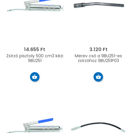
14.655 Ft
3.120 Ft
Zsírzó pisztoly 500 cm3 kézi
Merev cső a 9BU251-es
9BU251
zsírzóhoz 9BU251P03