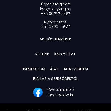
Ügyfélszolgálat:
info@tonyking.hu
+36 30 797 2487
Nyitvatartás:
H-P: 07:30 - 16:30
AKCIÓS TERMÉKEK
RÓLUNK
KAPCSOLAT
IMPRESSZUM
ÁSZF
ADATVÉDELEM
ELÁLLÁS A SZERZŐDÉSTŐL
Kövess minket a
Facebookon is!