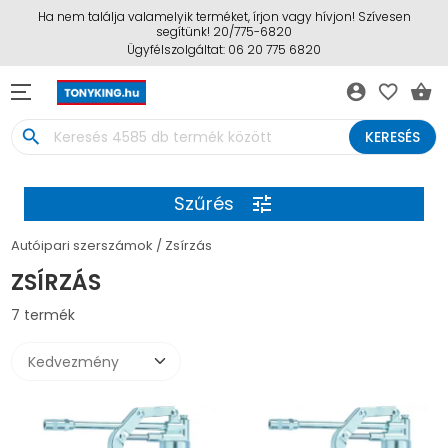
Ha nem találja valamelyik terméket, írjon vagy hívjon! Szívesen
segítünk! 20/775-6820
Ügyfélszolgáltat: 06 20 775 6820
account_circle
favorite_border
shopping_basket
search
KERESÉS
Szűrés
tune
Autóipari szerszámok
Zsírzás
ZSÍRZÁS
7 termék