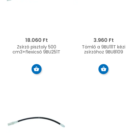
18.060 Ft
3.960 Ft
Zsírzó pisztoly 500
Tömlő a 9BU111T kézi
cm3+flexicső 9BU251T
zsírzóhoz 9BU8109