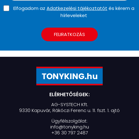
Elfogadom az
Adatkezelési tájékoztatót
és kérem a
hírleveleket
FELIRATKOZÁS
ELÉRHETŐSÉGEK:
AG-SYSTECH Kft.
9330 Kapuvár, Rákóczi Ferenc u. 11. fszt. 1. ajtó
Ügyfélszolgálat:
info@tonyking.hu
+36 30 797 2487