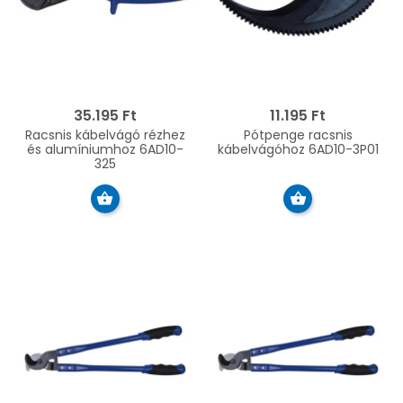
35.195 Ft
11.195 Ft
Racsnis kábelvágó rézhez
Pótpenge racsnis
és alumíniumhoz 6AD10-
kábelvágóhoz 6AD10-3P01
325