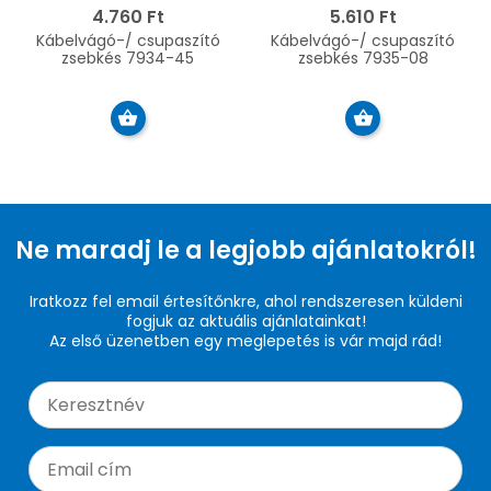
4.760 Ft
5.610 Ft
Kábelvágó-/ csupaszító
Kábelvágó-/ csupaszító
zsebkés 7934-45
zsebkés 7935-08
Ne maradj le a legjobb ajánlatokról!
Iratkozz fel email értesítőnkre, ahol rendszeresen küldeni
fogjuk az aktuális ajánlatainkat!
Az első üzenetben egy meglepetés is vár majd rád!