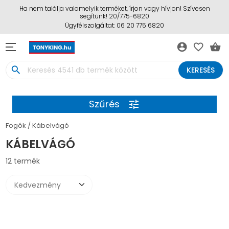
Ha nem találja valamelyik terméket, írjon vagy hívjon! Szívesen
segítünk! 20/775-6820
Ügyfélszolgáltat: 06 20 775 6820
account_circle
favorite_border
shopping_basket
search
KERESÉS
Szűrés
tune
Fogók
Kábelvágó
KÁBELVÁGÓ
12 termék