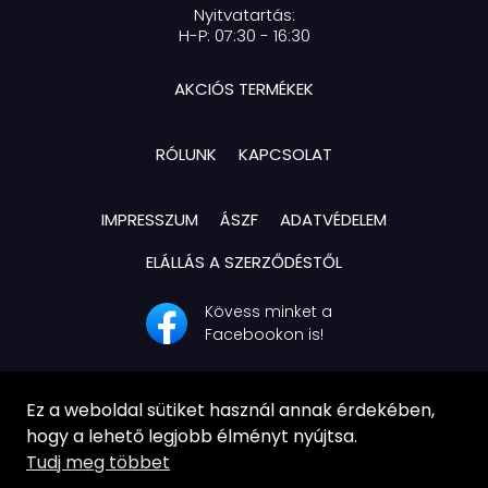
Nyitvatartás:
H-P: 07:30 - 16:30
AKCIÓS TERMÉKEK
RÓLUNK
KAPCSOLAT
IMPRESSZUM
ÁSZF
ADATVÉDELEM
ELÁLLÁS A SZERZŐDÉSTŐL
Kövess minket a
Facebookon is!
Ez a weboldal sütiket használ annak érdekében,
hogy a lehető legjobb élményt nyújtsa.
Tudj meg többet
© Ag-Systech Kft. | Minden jog fenntartva!