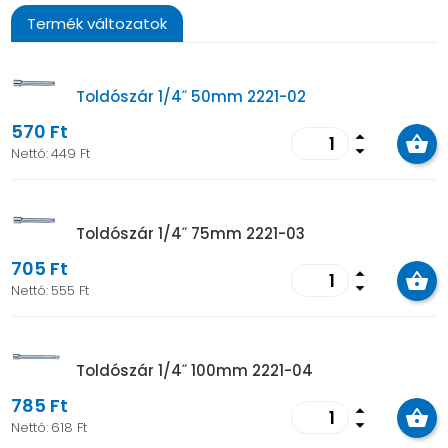
Termék változatok
Toldószár 1/4˝ 50mm 2221-02
570 Ft
arrow_drop_up
arrow_drop_down
Nettó:
449 Ft
Toldószár 1/4˝ 75mm 2221-03
705 Ft
arrow_drop_up
arrow_drop_down
Nettó:
555 Ft
Toldószár 1/4˝ 100mm 2221-04
785 Ft
arrow_drop_up
arrow_drop_down
Nettó:
618 Ft