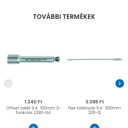
TOVÁBBI TERMÉKEK
chevron_left
chevron_right
1.240 Ft
3.085 Ft
Offset toldó 1/4˝ 100mm 2-
Flex toldószár 1/4˝ 300mm
funkciós 2293-04
2311-12