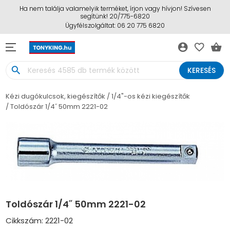
Ha nem találja valamelyik terméket, írjon vagy hívjon! Szívesen
segítünk! 20/775-6820
Ügyfélszolgáltat: 06 20 775 6820
account_circle
favorite_border
shopping_basket
search
KERESÉS
Kézi dugókulcsok, kiegészítők
1/4"-os kézi kiegészítők
Toldószár 1/4˝ 50mm 2221-02
Toldószár 1/4˝ 50mm 2221-02
Cikkszám: 2221-02