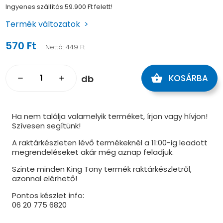
Ingyenes szállítás 59.900 Ft felett!
Termék változatok
570 Ft
Nettó:
449 Ft
shopping_basket
KOSÁRBA
db
remove
add
Ha nem találja valamelyik terméket, írjon vagy hívjon!
Szívesen segítünk!
A raktárkészleten lévő termékeknél a 11:00-ig leadott
megrendeléseket akár még aznap feladjuk.
Szinte minden King Tony termék raktárkészletről,
azonnal elérhető!
Pontos készlet info:
06 20 775 6820