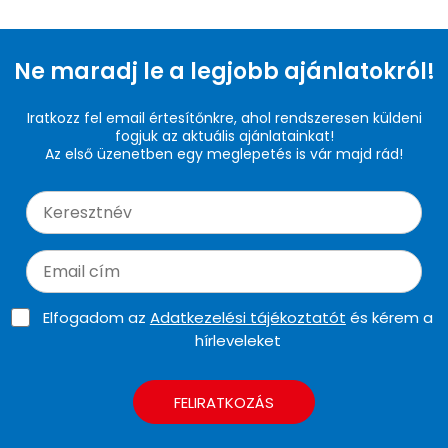
Ne maradj le a legjobb ajánlatokról!
Iratkozz fel email értesítőnkre, ahol rendszeresen küldeni
fogjuk az aktuális ajánlatainkat!
Az első üzenetben egy meglepetés is vár majd rád!
Elfogadom az
Adatkezelési tájékoztatót
és kérem a
hírleveleket
FELIRATKOZÁS