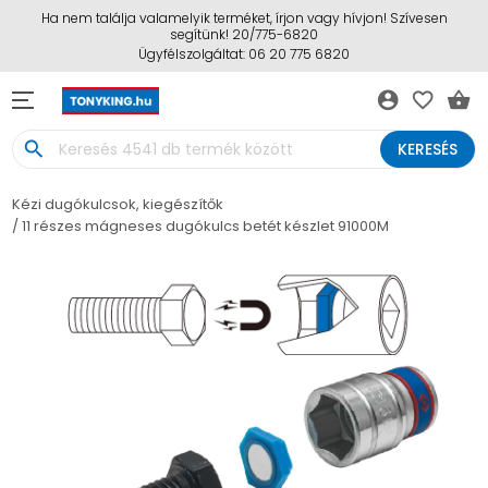
Ha nem találja valamelyik terméket, írjon vagy hívjon! Szívesen
segítünk! 20/775-6820
Ügyfélszolgáltat: 06 20 775 6820
account_circle
favorite_border
shopping_basket
search
KERESÉS
Kézi dugókulcsok, kiegészítők
11 részes mágneses dugókulcs betét készlet 91000M