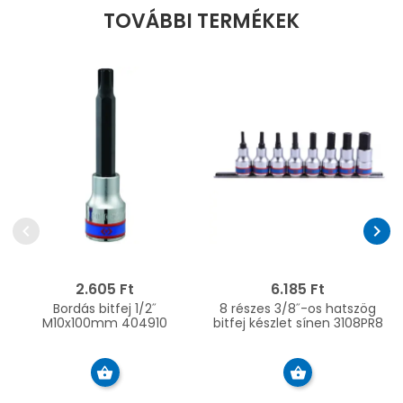
TOVÁBBI TERMÉKEK
chevron_left
chevron_right
2.605 Ft
6.185 Ft
Bordás bitfej 1/2˝
8 részes 3/8˝-os hatszög
M10x100mm 404910
bitfej készlet sínen 3108PR8