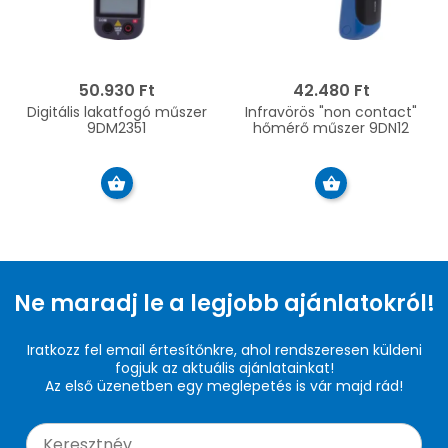
50.930 Ft
42.480 Ft
Digitális lakatfogó műszer
Infravörös "non contact"
9DM2351
hőmérő műszer 9DN12
Ne maradj le a legjobb ajánlatokról!
Iratkozz fel email értesítőnkre, ahol rendszeresen küldeni
fogjuk az aktuális ajánlatainkat!
Az első üzenetben egy meglepetés is vár majd rád!