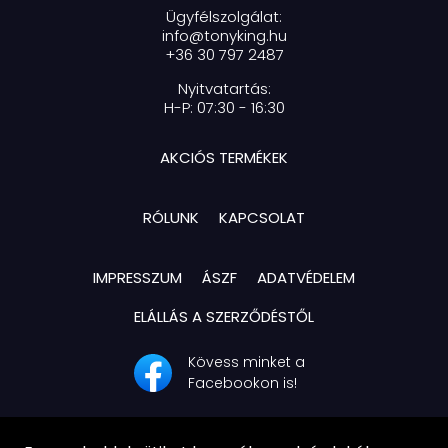
Ügyfélszolgálat:
info@tonyking.hu
+36 30 797 2487
Nyitvatartás:
H-P: 07:30 - 16:30
AKCIÓS TERMÉKEK
RÓLUNK
KAPCSOLAT
IMPRESSZUM
ÁSZF
ADATVÉDELEM
ELÁLLÁS A SZERZŐDÉSTŐL
Kövess minket a
Facebookon is!