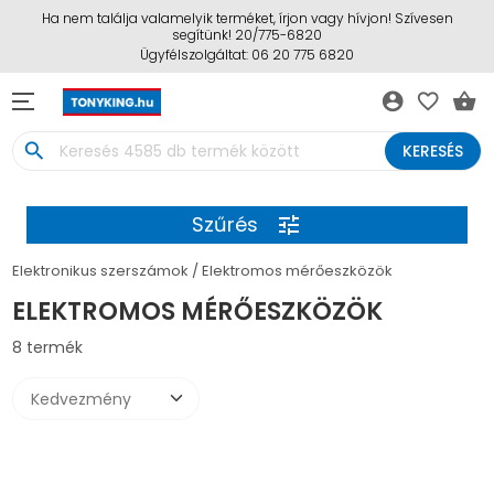
Ha nem találja valamelyik terméket, írjon vagy hívjon! Szívesen
segítünk! 20/775-6820
Ügyfélszolgáltat: 06 20 775 6820
account_circle
favorite_border
shopping_basket
search
KERESÉS
Szűrés
tune
Elektronikus szerszámok
Elektromos mérőeszközök
ELEKTROMOS MÉRŐESZKÖZÖK
8 termék