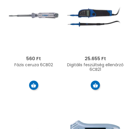
560 Ft
25.655 Ft
Fázis ceruza 6CB02
Digitális feszültség ellenőrző
6CB21