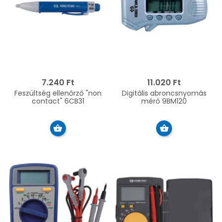
7.240 Ft
11.020 Ft
Feszültség ellenőrző "non
Digitális abroncsnyomás
contact" 6CB31
mérő 9BM120