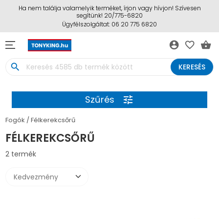
Ha nem találja valamelyik terméket, írjon vagy hívjon! Szívesen
segítünk! 20/775-6820
Ügyfélszolgáltat: 06 20 775 6820
account_circle
favorite_border
shopping_basket
search
KERESÉS
Szűrés
tune
Fogók
Félkerekcsőrű
FÉLKEREKCSŐRŰ
2 termék