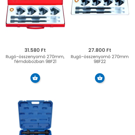
31.580 Ft
27.800 Ft
Rugó-összenyomó 270mm,
Rugó-összenyomó 270mm
fémdobozban 9BF21
9BF22