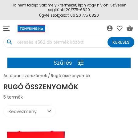
Ha nem találja valamelyik terméket, írjon vagy hívjon! Szívesen
segítünk! 20/775-6820
Ügyfélszolgáltat: 06 20 775 6820
account_circle
favorite_border
shopping_basket
search
KERESÉS
Szűrés
tune
Autóipari szerszámok
Rugó összenyomók
RUGÓ ÖSSZENYOMÓK
5 termék