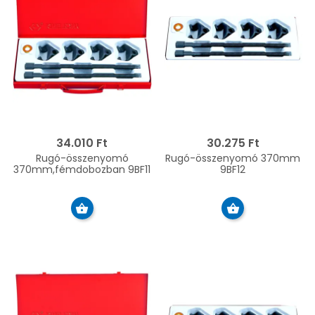
34.010 Ft
30.275 Ft
Rugó-összenyomó
Rugó-összenyomó 370mm
370mm,fémdobozban 9BF11
9BF12