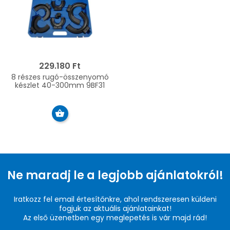
229.180 Ft
8 részes rugó-összenyomó
készlet 40-300mm 9BF31
Ne maradj le a legjobb ajánlatokról!
Iratkozz fel email értesítőnkre, ahol rendszeresen küldeni
fogjuk az aktuális ajánlatainkat!
Az első üzenetben egy meglepetés is vár majd rád!