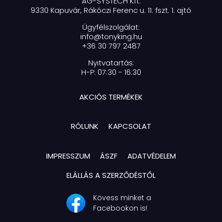
AG-SYSTECH Kft.
9330 Kapuvár, Rákóczi Ferenc u. 11. fszt. 1. ajtó
Ügyfélszolgálat:
info@tonyking.hu
+36 30 797 2487
Nyitvatartás:
H-P: 07:30 - 16:30
AKCIÓS TERMÉKEK
RÓLUNK
KAPCSOLAT
IMPRESSZUM
ÁSZF
ADATVÉDELEM
ELÁLLÁS A SZERZŐDÉSTŐL
Kövess minket a
Facebookon is!