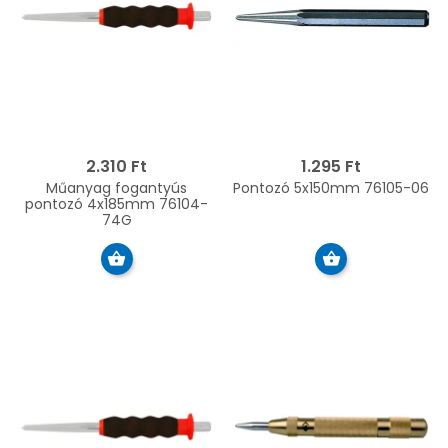
2.310 Ft
1.295 Ft
Műanyag fogantyús
Pontozó 5x150mm 76105-06
pontozó 4x185mm 76104-
74G