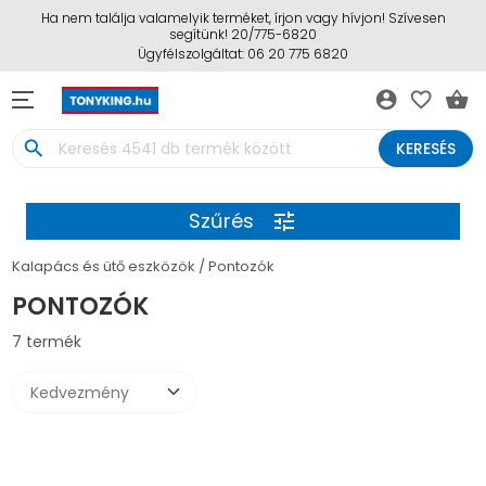
Ha nem találja valamelyik terméket, írjon vagy hívjon! Szívesen
segítünk! 20/775-6820
Ügyfélszolgáltat: 06 20 775 6820
account_circle
favorite_border
shopping_basket
search
KERESÉS
Szűrés
tune
Kalapács és ütő eszközök
Pontozók
PONTOZÓK
7 termék