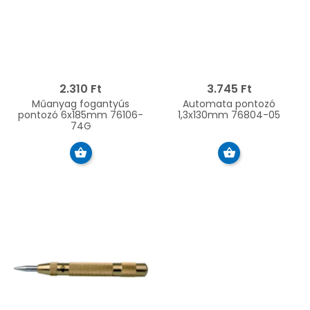
2.310 Ft
3.745 Ft
Műanyag fogantyús
Automata pontozó
pontozó 6x185mm 76106-
1,3x130mm 76804-05
74G