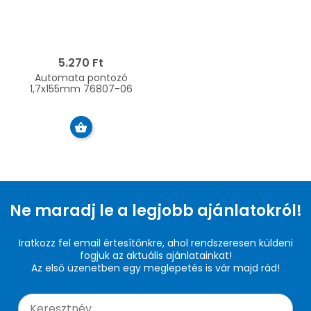
5.270 Ft
Automata pontozó
1,7x155mm 76807-06
Ne maradj le a legjobb ajánlatokról!
Iratkozz fel email értesítőnkre, ahol rendszeresen küldeni
fogjuk az aktuális ajánlatainkat!
Az első üzenetben egy meglepetés is vár majd rád!