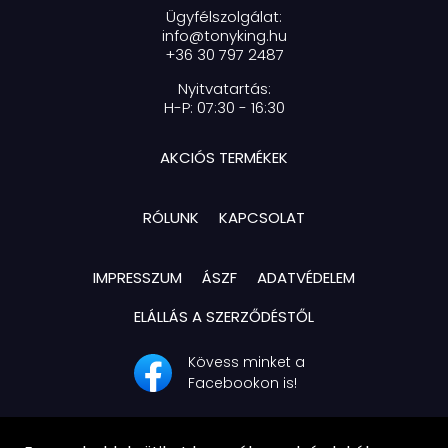
Ügyfélszolgálat:
info@tonyking.hu
+36 30 797 2487
Nyitvatartás:
H-P: 07:30 - 16:30
AKCIÓS TERMÉKEK
RÓLUNK
KAPCSOLAT
IMPRESSZUM
ÁSZF
ADATVÉDELEM
ELÁLLÁS A SZERZŐDÉSTŐL
Kövess minket a
Facebookon is!