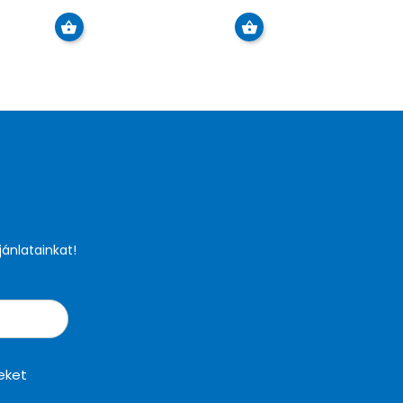
jánlatainkat!
eket