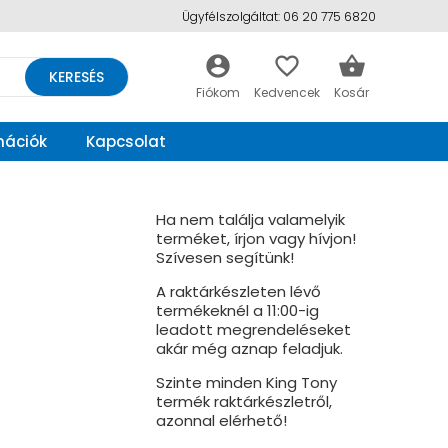
Ügyfélszolgáltat: 06 20 775 6820
account_circle
favorite_border
shopping_basket
KERESÉS
mációk
Kapcsolat
Ha nem találja valamelyik
terméket, írjon vagy hívjon!
Szívesen segítünk!
A raktárkészleten lévő
termékeknél a 11:00-ig
leadott megrendeléseket
akár még aznap feladjuk.
Szinte minden King Tony
termék raktárkészletről,
azonnal elérhető!