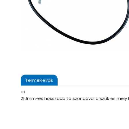
Termékleírás
*.*
210mm-es hosszabbító szondával a szűk és mély h