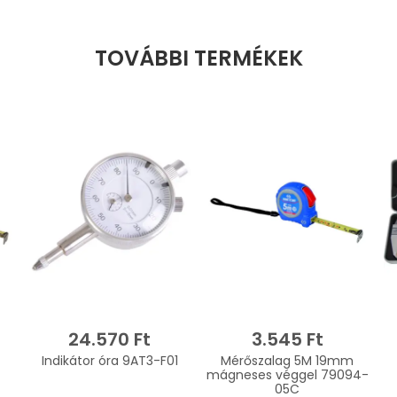
TOVÁBBI TERMÉKEK
24.570 Ft
3.545 Ft
Indikátor óra 9AT3-F01
Mérőszalag 5M 19mm
mágneses véggel 79094-
05C