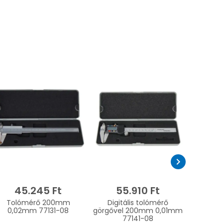
chevron_right
45.245 Ft
55.910 Ft
Tolómérő 200mm
Digitális tolómérő
0,02mm 77131-08
görgővel 200mm 0,01mm
77141-08