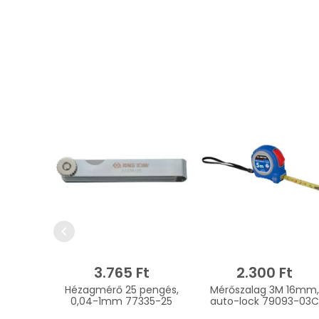
chevron_left
3.765 Ft
2.300 Ft
Hézagmérő 25 pengés,
Mérőszalag 3M 16mm,
0,04-1mm 77335-25
auto-lock 79093-03C