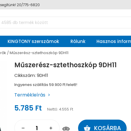
n segítünk! 20/775-6820
KINGTONY szerszámok
Rólunk
Hasznos infor
rők
Műszerész-sztethoszkóp 9DH11
Műszerész-sztethoszkóp 9DH11
Cikkszám: 9DH11
Ingyenes szállítás 59.900 Ft felett!
Termékleírás
5.785 Ft
Nettó:
4.555 Ft
KOSÁRBA
shopping_basket
db
remove
add