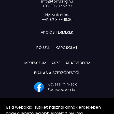
info@tonyking.hu
+36 30 797 2487
Nyitvatartás:
H-P: 07:30 - 16:30
AKCIÓS TERMÉKEK
RÓLUNK
KAPCSOLAT
IMPRESSZUM
ÁSZF
ADATVÉDELEM
ELÁLLÁS A SZERZŐDÉSTŐL
Kövess minket a
Facebookon is!
Ez a weboldal sütiket használ annak érdekében,
hogy a lehető legjobb élményt nyújtsa.