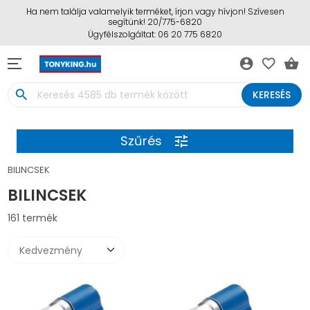
Ha nem találja valamelyik terméket, írjon vagy hívjon! Szívesen
segítünk! 20/775-6820
Ügyfélszolgáltat: 06 20 775 6820
account_circle
favorite_border
shopping_basket
search
KERESÉS
Szűrés
tune
BILINCSEK
BILINCSEK
161 termék