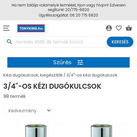
Ha nem találja valamelyik terméket, írjon vagy hívjon! Szívesen
segítünk! 20/775-6820
Ügyfélszolgáltat: 06 20 775 6820
account_circle
favorite_border
shopping_basket
search
KERESÉS
Szűrés
tune
Kézi dugókulcsok, kiegészítők
3/4"-os kézi dugókulcsok
3/4"-OS KÉZI DUGÓKULCSOK
98 termék