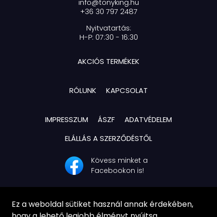
info@tonyking.hu
+36 30 797 2487
Nyitvatartás:
H-P: 07:30 - 16:30
AKCIÓS TERMÉKEK
RÓLUNK
KAPCSOLAT
IMPRESSZUM
ÁSZF
ADATVÉDELEM
ELÁLLÁS A SZERZŐDÉSTŐL
Kövess minket a
Facebookon is!
Ez a weboldal sütiket használ annak érdekében,
hogy a lehető legjobb élményt nyújtsa.