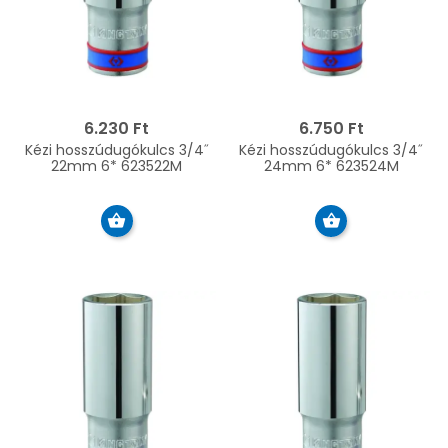
6.230 Ft
6.750 Ft
Kézi hosszúdugókulcs 3/4˝
Kézi hosszúdugókulcs 3/4˝
22mm 6* 623522M
24mm 6* 623524M