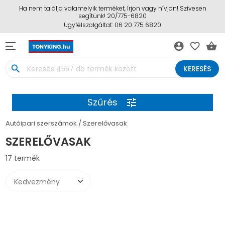
Ha nem találja valamelyik terméket, írjon vagy hívjon! Szívesen
segítünk! 20/775-6820
Ügyfélszolgáltat: 06 20 775 6820
account_circle
favorite_border
shopping_basket
search
KERESÉS
Szűrés
tune
Autóipari szerszámok
Szerelővasak
SZERELŐVASAK
17 termék