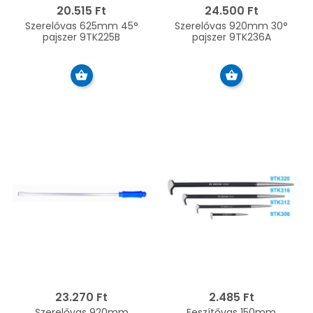
20.515 Ft
24.500 Ft
Szerelővas 625mm 45°
Szerelővas 920mm 30°
pajszer 9TK225B
pajszer 9TK236A
23.270 Ft
2.485 Ft
Szerelővas 920mm
Feszítővas 150mm