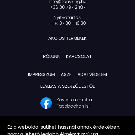
info@tonyking.hu
+36 30 797 2487
Nyitvatartás:
H-P: 07:30 - 16:30
AKCIÓS TERMÉKEK
RÓLUNK
KAPCSOLAT
IMPRESSZUM
ÁSZF
ADATVÉDELEM
ELÁLLÁS A SZERZŐDÉSTŐL
Kövess minket a
Facebookon is!
Ez a weboldal sütiket használ annak érdekében,
hogy a lehető legjobb élményt nyújtsa.