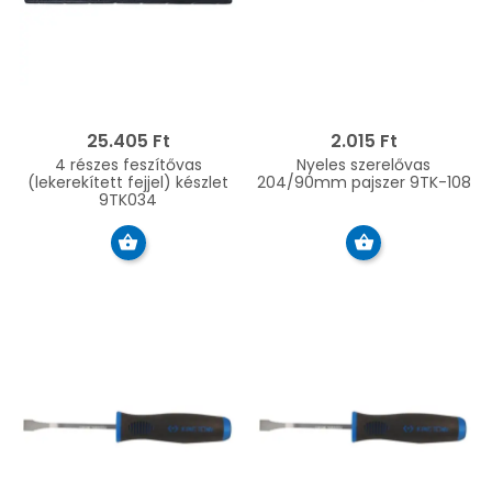
25.405 Ft
2.015 Ft
4 részes feszítővas
Nyeles szerelővas
(lekerekített fejjel) készlet
204/90mm pajszer 9TK-108
9TK034