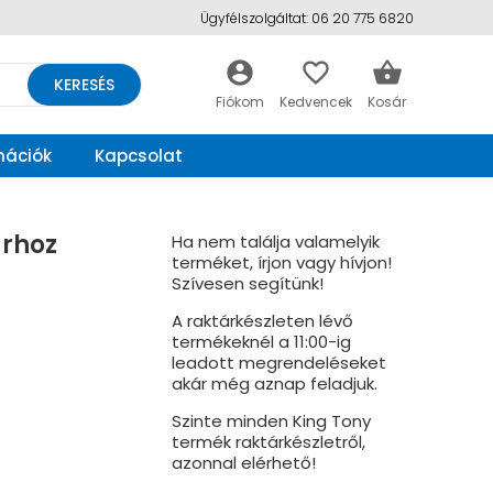
Ügyfélszolgáltat: 06 20 775 6820
account_circle
favorite_border
shopping_basket
KERESÉS
mációk
Kapcsolat
árhoz
Ha nem találja valamelyik
terméket, írjon vagy hívjon!
Szívesen segítünk!
A raktárkészleten lévő
termékeknél a 11:00-ig
leadott megrendeléseket
akár még aznap feladjuk.
Szinte minden King Tony
termék raktárkészletről,
azonnal elérhető!