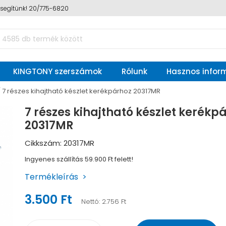
n segítünk! 20/775-6820
KINGTONY szerszámok
Rólunk
Hasznos infor
7 részes kihajtható készlet kerékpárhoz 20317MR
7 részes kihajtható készlet kerékp
20317MR
Cikkszám: 20317MR
Ingyenes szállítás 59.900 Ft felett!
Termékleírás
3.500 Ft
Nettó:
2.756 Ft