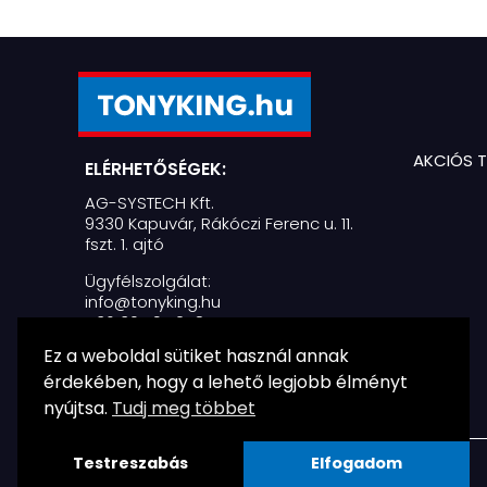
AKCIÓS 
ELÉRHETŐSÉGEK:
AG-SYSTECH Kft.
9330 Kapuvár, Rákóczi Ferenc u. 11.
fszt. 1. ajtó
Ügyfélszolgálat:
info@tonyking.hu
+36 30 797 2487
Ez a weboldal sütiket használ annak
Nyitvatartás:
H-P: 07:30 - 16:30
érdekében, hogy a lehető legjobb élményt
nyújtsa.
Tudj meg többet
Testreszabás
Elfogadom
© Ag-Systech Kft. | Minden jog fenntartva!