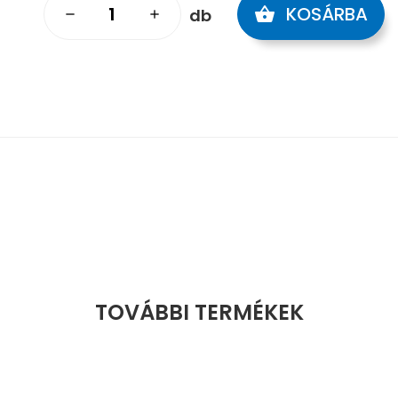
KOSÁRBA
shopping_basket
db
remove
add
TOVÁBBI TERMÉKEK