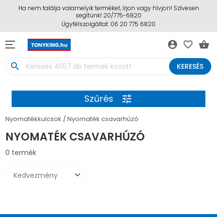
Ha nem találja valamelyik terméket, írjon vagy hívjon! Szívesen
segítünk! 20/775-6820
Ügyfélszolgáltat: 06 20 775 6820
account_circle
favorite_border
shopping_basket
search
KERESÉS
Szűrés
tune
Nyomatékkulcsok
Nyomaték csavarhúzó
NYOMATÉK CSAVARHÚZÓ
0 termék