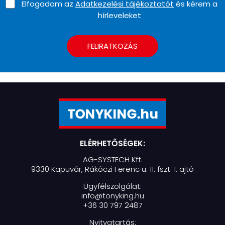
Elfogadom az
Adatkezelési tájékoztatót
és kérem a
hírleveleket
FELIRATKOZÁS
ELÉRHETŐSÉGEK:
AG-SYSTECH Kft.
9330 Kapuvár, Rákóczi Ferenc u. 11. fszt. 1. ajtó
Ügyfélszolgálat:
info@tonyking.hu
+36 30 797 2487
Nyitvatartás: