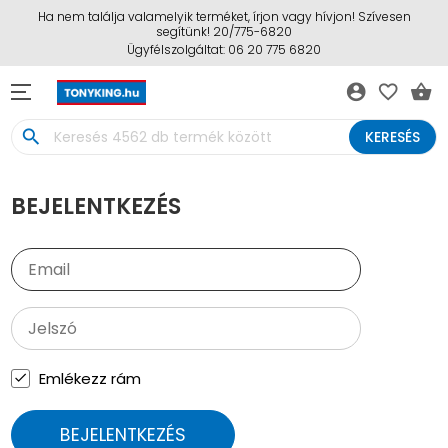
Ha nem találja valamelyik terméket, írjon vagy hívjon! Szívesen
segítünk! 20/775-6820
Ügyfélszolgáltat: 06 20 775 6820
account_circle
favorite_border
shopping_basket
search
KERESÉS
BEJELENTKEZÉS
Emlékezz rám
BEJELENTKEZÉS