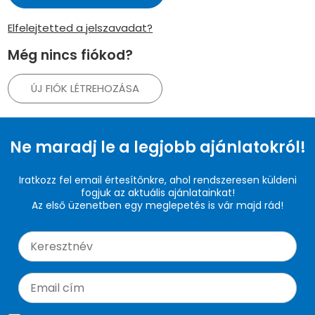
Elfelejtetted a jelszavadat?
Még nincs fiókod?
ÚJ FIÓK LÉTREHOZÁSA
Ne maradj le a legjobb ajánlatokról!
Iratkozz fel email értesítőnkre, ahol rendszeresen küldeni
fogjuk az aktuális ajánlatainkat!
Az első üzenetben egy meglepetés is vár majd rád!