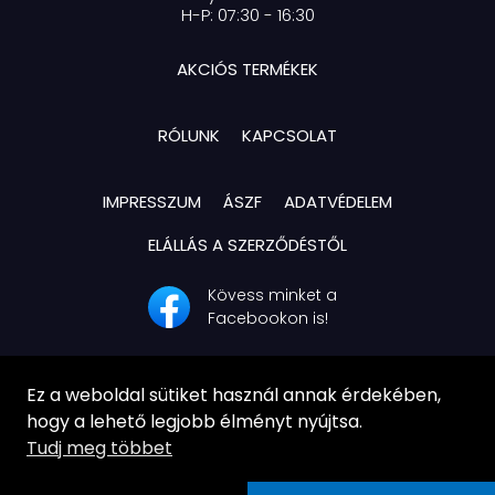
H-P: 07:30 - 16:30
AKCIÓS TERMÉKEK
RÓLUNK
KAPCSOLAT
IMPRESSZUM
ÁSZF
ADATVÉDELEM
ELÁLLÁS A SZERZŐDÉSTŐL
Kövess minket a
Facebookon is!
Ez a weboldal sütiket használ annak érdekében,
hogy a lehető legjobb élményt nyújtsa.
Tudj meg többet
© Ag-Systech Kft. | Minden jog fenntartva!
Webáruház: