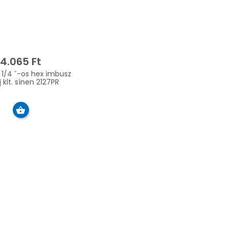
4.065 Ft
 1/4 ˝-os hex imbusz
j klt. sínen 2127PR