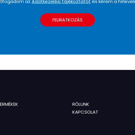
Elfogadom az
Adatkezelési tájékoztatót
és kérem a hírlevel
FELIRATKOZÁS
TERMÉKEK
RÓLUNK
KAPCSOLAT