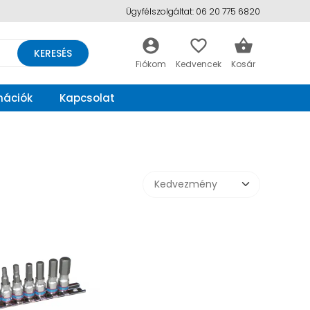
Ügyfélszolgáltat: 06 20 775 6820
account_circle
favorite_border
shopping_basket
KERESÉS
mációk
Kapcsolat