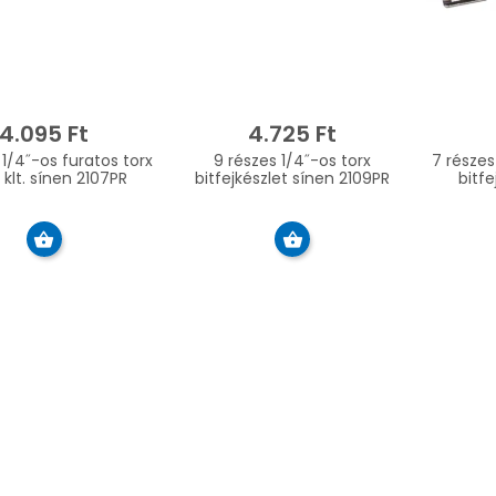
4.095 Ft
4.725 Ft
 1/4˝-os furatos torx
9 részes 1/4˝-os torx
7 részes
j klt. sínen 2107PR
bitfejkészlet sínen 2109PR
bitfe