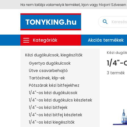
Ha nem találja valamelyik terméket, írjon vagy hívjon! Szívese
search
Kategóriák
Akciós termékek
Kézi dugók
Kézi dugókulcsok, kiegészítők
1/4"-
Gyertya dugókulcsok
Ütve csavarbehajtó
3 termék
Tartósínek, klip-ek
Pótszárak kézi bitfejekhez
1/4"-os kézi dugókulcsok
1/4"-os kézi dugókulcs készletek
1/4"-os kézi bitfejek
1/4"-os kézi bitfej készletek
1/4"-os kézi kiegészítők