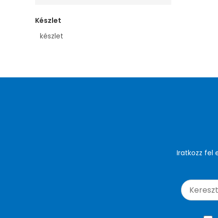
Készlet
készlet
Iratkozz fel