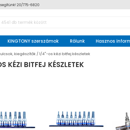
n segítünk! 20/775-6820
KINGTONY szerszámok
Rólunk
Hasznos infor
ulcsok, kiegészítők
1/4"-os kézi bitfej készletek
OS KÉZI BITFEJ KÉSZLETEK