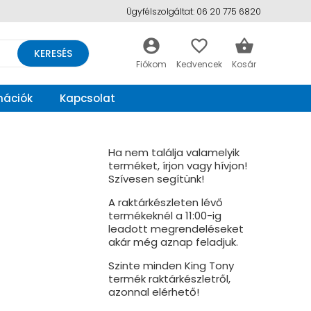
Ügyfélszolgáltat: 06 20 775 6820
account_circle
favorite_border
shopping_basket
KERESÉS
mációk
Kapcsolat
Ha nem találja valamelyik
terméket, írjon vagy hívjon!
Szívesen segítünk!
A raktárkészleten lévő
termékeknél a 11:00-ig
leadott megrendeléseket
akár még aznap feladjuk.
Szinte minden King Tony
termék raktárkészletről,
azonnal elérhető!