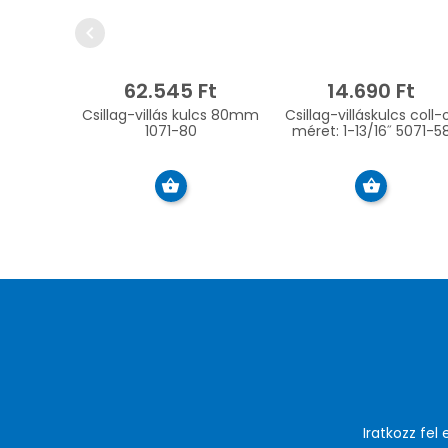
chevron_left
62.545 Ft
14.690 Ft
Csillag-villás kulcs 80mm
Csillag-villáskulcs coll-
1071-80
méret: 1-13/16˝ 5071-5
Iratkozz fel