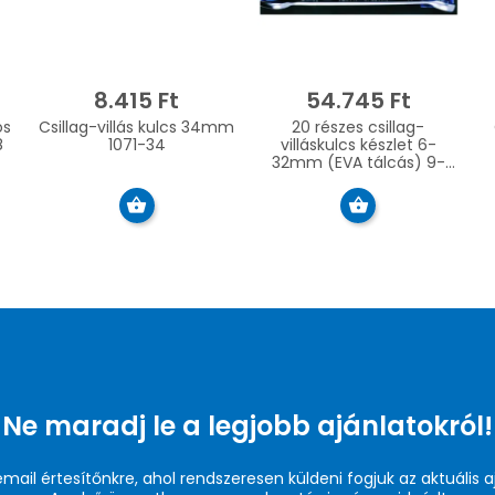
8.415 Ft
54.745 Ft
os
Csillag-villás kulcs 34mm
20 részes csillag-
8
1071-34
villáskulcs készlet 6-
32mm (EVA tálcás) 9-
1220MRV
Ne maradj le a legjobb ajánlatokról!
 email értesítőnkre, ahol rendszeresen küldeni fogjuk az aktuális a