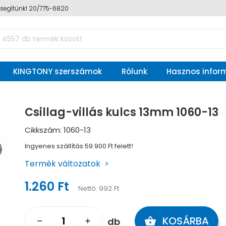
n segítünk! 20/775-6820
KINGTONY szerszámok
Rólunk
Hasznos infor
Csillag-villás kulcs 13mm 1060-13
Cikkszám: 1060-13
Ingyenes szállítás 59.900 Ft felett!
Termék változatok
1.260 Ft
Nettó:
992 Ft
KOSÁRBA
shopping_basket
db
remove
add