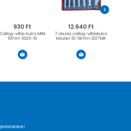
chevron_right
930 Ft
12.640 Ft
Csillag-villás kulcs MINI
7 részes csillag-villáskulcs
10mm 10D0-10
készlet 10-19mm 1207MR
jánlatainkat!