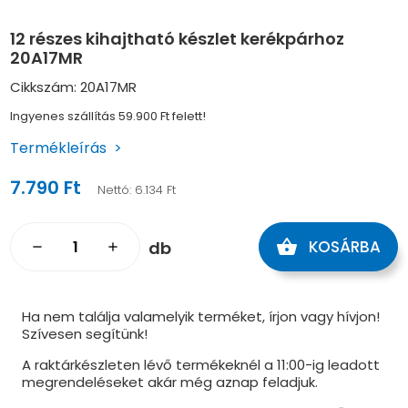
12 részes kihajtható készlet kerékpárhoz
20A17MR
Cikkszám: 20A17MR
Ingyenes szállítás 59.900 Ft felett!
Termékleírás
7.790 Ft
Nettó:
6.134 Ft
shopping_basket
KOSÁRBA
db
remove
add
Ha nem találja valamelyik terméket, írjon vagy hívjon!
Szívesen segítünk!
A raktárkészleten lévő termékeknél a 11:00-ig leadott
megrendeléseket akár még aznap feladjuk.