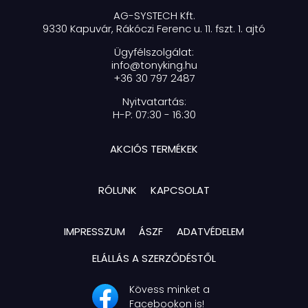
AG-SYSTECH Kft.
9330 Kapuvár, Rákóczi Ferenc u. 11. fszt. 1. ajtó
Ügyfélszolgálat:
info@tonyking.hu
+36 30 797 2487
Nyitvatartás:
H-P: 07:30 - 16:30
AKCIÓS TERMÉKEK
RÓLUNK
KAPCSOLAT
IMPRESSZUM
ÁSZF
ADATVÉDELEM
ELÁLLÁS A SZERZŐDÉSTŐL
Kövess minket a
Facebookon is!