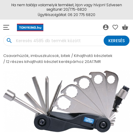
Ha nem találja valamelyik terméket, írjon vagy hívjon! Szívesen
segítünk! 20/775-6820
Ügyfélszolgáltat: 06 20 775 6820
account_circle
favorite_border
shopping_basket
search
KERESÉS
Csavarhúzók, imbuszkulcsok, bitek
Kihajtható készletek
12 részes kihajtható készlet kerékpárhoz 20A17MR