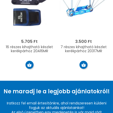
5.705 Ft
3.500 Ft
16 részes kihajtható készlet
7 részes kihajtható készlet
kerékpárhoz 20A16MR
kerékpárhoz 20317MR
Ne maradj le a legjobb ajánlatokról!
Iratkozz fel email értesítőnkre, ahol rendszeresen küldeni
fogjuk az aktuális ajánlatainkat!
Az első üzenetben egy meglepetés is vár majd rád!