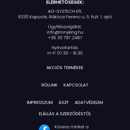
ELÉRHETŐSÉGEK:
AG-SYSTECH Kft.
9330 Kapuvár, Rákóczi Ferenc u. 11. fszt. 1. ajtó
Ügyfélszolgálat:
info@tonyking.hu
+36 30 797 2487
Nyitvatartás:
H-P: 07:30 - 16:30
AKCIÓS TERMÉKEK
RÓLUNK
KAPCSOLAT
IMPRESSZUM
ÁSZF
ADATVÉDELEM
ELÁLLÁS A SZERZŐDÉSTŐL
Kövess minket a