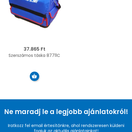
37.865 Ft
Szerszámos táska 87711C
Ne maradj le a legjobb ajánlatokról!
Iratkozz fel email értesítőnkre, ahol rendszeresen küldeni
fogjuk az aktuális ajánlatainkat!