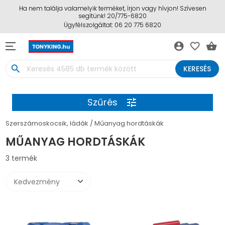
Ha nem találja valamelyik terméket, írjon vagy hívjon! Szívesen
segítünk! 20/775-6820
Ügyfélszolgáltat: 06 20 775 6820
account_circle
favorite_border
shopping_basket
search
KERESÉS
Szűrés
tune
Szerszámoskocsik, ládák
Műanyag hordtáskák
MŰANYAG HORDTÁSKÁK
3 termék