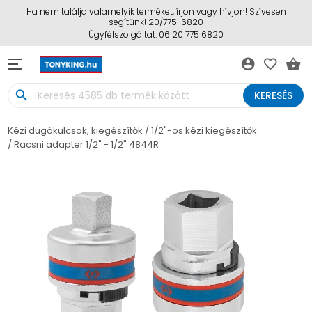
Ha nem találja valamelyik terméket, írjon vagy hívjon! Szívesen
segítünk! 20/775-6820
Ügyfélszolgáltat: 06 20 775 6820
account_circle
favorite_border
shopping_basket
search
KERESÉS
Kézi dugókulcsok, kiegészítők
1/2"-os kézi kiegészítők
Racsni adapter 1/2" - 1/2" 4844R