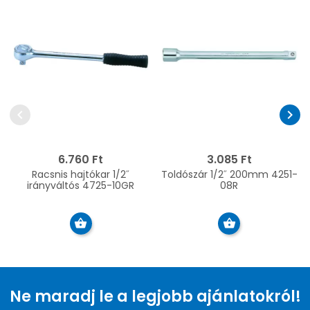
chevron_left
chevron_right
6.760 Ft
3.085 Ft
Racsnis hajtókar 1/2˝
Toldószár 1/2˝ 200mm 4251-
irányváltós 4725-10GR
08R
Ne maradj le a legjobb ajánlatokról!