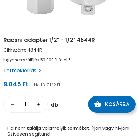
Racsni adapter 1/2" - 1/2" 4844R
Cikkszám: 4844R
Ingyenes szállítás 59.900 Ft felett!
Termékleírás
9.045 Ft
Nettó:
7.122 Ft
shopping_basket
KOSÁRBA
db
remove
add
Ha nem találja valamelyik terméket, írjon vagy hívjon!
Szívesen segítünk!