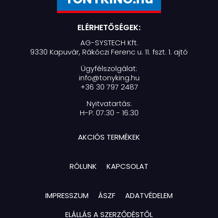
ELÉRHETŐSÉGEK:
AG-SYSTECH Kft.
9330 Kapuvár, Rákóczi Ferenc u. 11. fszt. 1. ajtó
Ügyfélszolgálat:
info@tonyking.hu
+36 30 797 2487
Nyitvatartás:
H-P: 07:30 - 16:30
AKCIÓS TERMÉKEK
RÓLUNK
KAPCSOLAT
IMPRESSZUM
ÁSZF
ADATVÉDELEM
ELÁLLÁS A SZERZŐDÉSTŐL