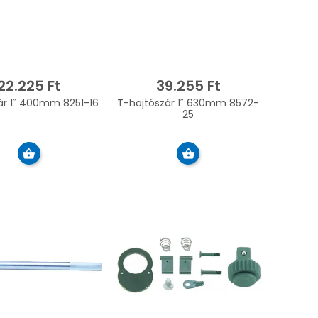
22.225 Ft
39.255 Ft
ár 1˝ 400mm 8251-16
T-hajtószár 1˝ 630mm 8572-
25