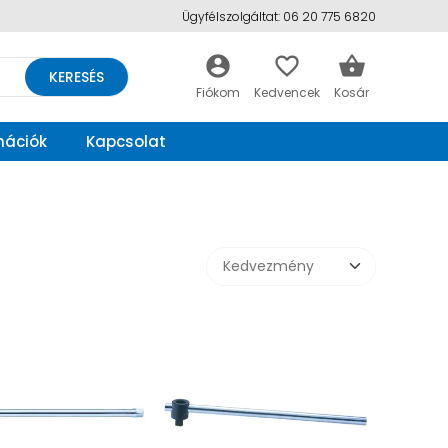
Ügyfélszolgáltat: 06 20 775 6820
account_circle
favorite_border
shopping_basket
KERESÉS
mációk
Kapcsolat