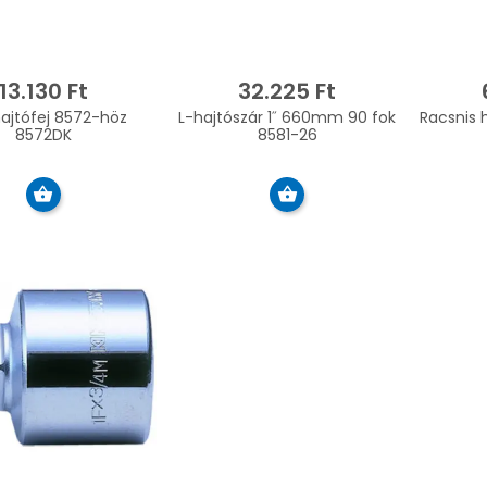
13.130 Ft
32.225 Ft
ajtófej 8572-höz
L-hajtószár 1˝ 660mm 90 fok
Racsnis h
8572DK
8581-26