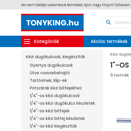
Ha nem találja valamelyik terméket, írjon vagy hívjon! Szívese
search
Kategóriák
Akciós termékek
Kézi dugók
Kézi dugókulcsok, kiegészítők
1"-OS
Gyertya dugókulcsok
Ütve csavarbehajtó
9 termék
Tartósínek, klip-ek
Pótszárak kézi bitfejekhez
1/4"-os kézi dugókulcsok
1/4"-os kézi dugókulcs készletek
1/4"-os kézi bitfejek
1/4"-os kézi bitfej készletek
1/4"-os kézi kiegészítők