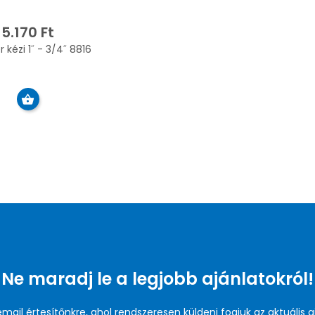
5.170 Ft
 kézi 1˝ - 3/4˝ 8816
Ne maradj le a legjobb ajánlatokról!
 email értesítőnkre, ahol rendszeresen küldeni fogjuk az aktuális a