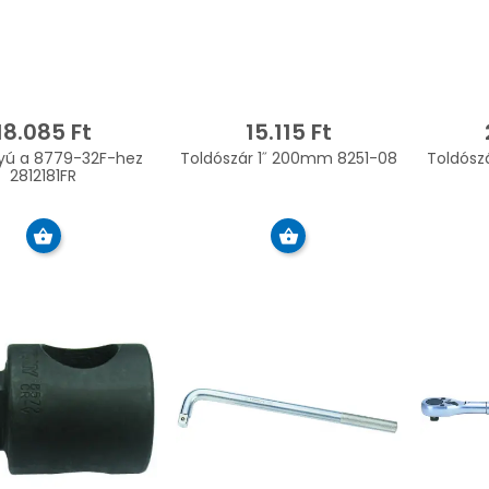
18.085 Ft
15.115 Ft
yú a 8779-32F-hez
Toldószár 1˝ 200mm 8251-08
Toldósz
2812181FR