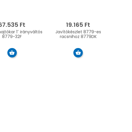
67.535 Ft
19.165 Ft
ajtókar 1˝ irányváltós
Javítókészlet 8779-es
8779-32F
racsnihoz 8779DK