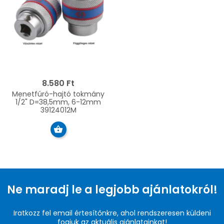
8.580 Ft
Menetfúró-hajtó tokmány
1/2" D=38,5mm, 6-12mm
39124012M
Ne maradj le a legjobb ajánlatokról!
Iratkozz fel email értesítőnkre, ahol rendszeresen küldeni
fogjuk az aktuális ajánlatainkat!