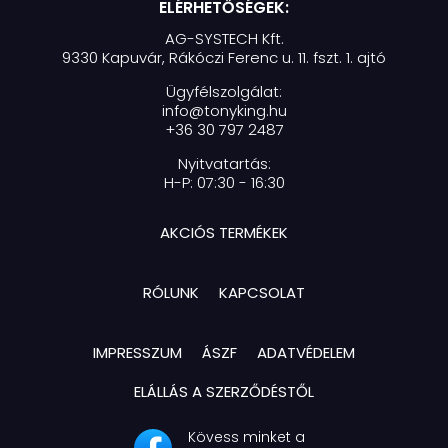
ELÉRHETŐSÉGEK:
AG-SYSTECH Kft.
9330 Kapuvár, Rákóczi Ferenc u. 11. fszt. 1. ajtó
Ügyfélszolgálat:
info@tonyking.hu
+36 30 797 2487
Nyitvatartás:
H-P: 07:30 - 16:30
AKCIÓS TERMÉKEK
RÓLUNK
KAPCSOLAT
IMPRESSZUM
ÁSZF
ADATVÉDELEM
ELÁLLÁS A SZERZŐDÉSTŐL
Kövess minket a