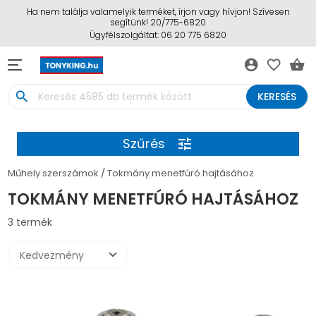
Ha nem találja valamelyik terméket, írjon vagy hívjon! Szívesen
segítünk! 20/775-6820
Ügyfélszolgáltat: 06 20 775 6820
account_circle
favorite_border
shopping_basket
search
KERESÉS
Szűrés
tune
Műhely szerszámok
Tokmány menetfúró hajtásához
TOKMÁNY MENETFÚRÓ HAJTÁSÁHOZ
3 termék