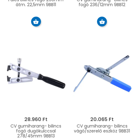
átm. 22,5mm 9BB11
fogó 236/12mm 9BB12
28.960 Ft
20.065 Ft
CV gumiharang- bilincs
CV gumiharang- bilincs
fogó dugókulccsal
vágó/szerelő eszköz 9BB31
278/45mm 9BB13