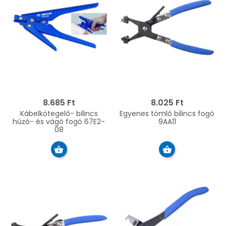
8.685 Ft
8.025 Ft
Kábelkötegelő- bilincs
Egyenes tömlő bilincs fogó
húzó- és vágó fogó 67E2-
9AA11
08