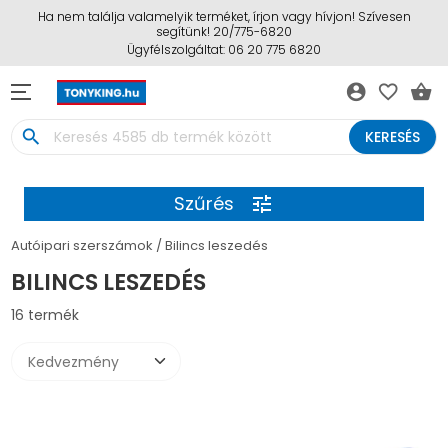
Ha nem találja valamelyik terméket, írjon vagy hívjon! Szívesen
segítünk! 20/775-6820
Ügyfélszolgáltat: 06 20 775 6820
account_circle
favorite_border
shopping_basket
search
KERESÉS
Szűrés
tune
Autóipari szerszámok
Bilincs leszedés
BILINCS LESZEDÉS
16 termék