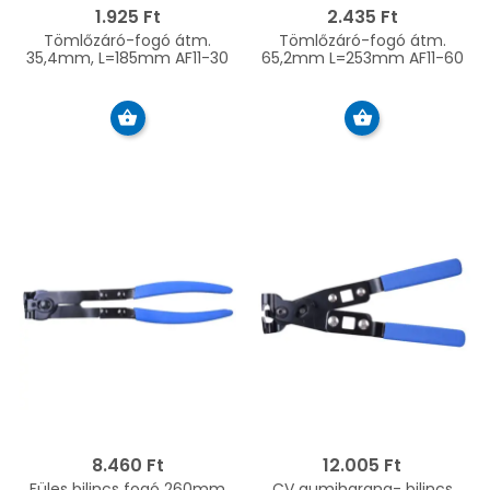
1.925 Ft
2.435 Ft
Tömlőzáró-fogó átm.
Tömlőzáró-fogó átm.
35,4mm, L=185mm AF11-30
65,2mm L=253mm AF11-60
8.460 Ft
12.005 Ft
Füles bilincs fogó 260mm
CV gumiharang- bilincs