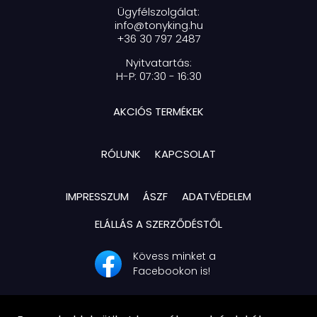
Ügyfélszolgálat:
info@tonyking.hu
+36 30 797 2487
Nyitvatartás:
H-P: 07:30 - 16:30
AKCIÓS TERMÉKEK
RÓLUNK
KAPCSOLAT
IMPRESSZUM
ÁSZF
ADATVÉDELEM
ELÁLLÁS A SZERZŐDÉSTŐL
Kövess minket a
Facebookon is!