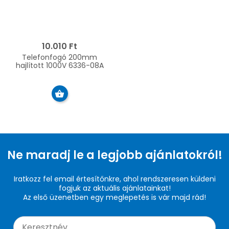
10.010 Ft
Telefonfogó 200mm
hajlított 1000V 6336-08A
Ne maradj le a legjobb ajánlatokról!
Iratkozz fel email értesítőnkre, ahol rendszeresen küldeni
fogjuk az aktuális ajánlatainkat!
Az első üzenetben egy meglepetés is vár majd rád!