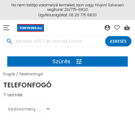
Ha nem találja valamelyik terméket, írjon vagy hívjon! Szívesen
segítünk! 20/775-6820
Ügyfélszolgáltat: 06 20 775 6820
account_circle
favorite_border
shopping_basket
search
KERESÉS
Szűrés
tune
Fogók
Telefonfogó
TELEFONFOGÓ
7 termék